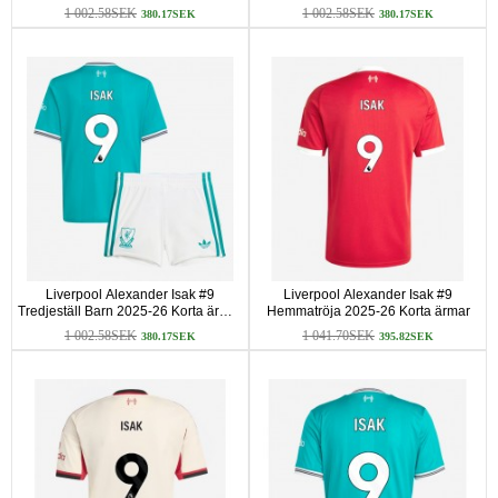
ärmar (+ Korta byxor)
(+ Korta byxor)
1 002.58SEK
1 002.58SEK
380.17SEK
380.17SEK
Liverpool Alexander Isak #9
Liverpool Alexander Isak #9
Tredjeställ Barn 2025-26 Korta ärmar
Hemmatröja 2025-26 Korta ärmar
(+ Korta byxor)
1 002.58SEK
1 041.70SEK
380.17SEK
395.82SEK