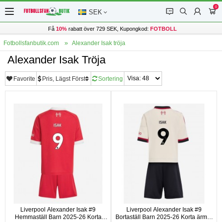
0
󰂱
󰂨
󰃳
󰃦
SEK
Få
10%
rabatt över 729 SEK, Kupongkod:
FOTBOLL
Fotbollsfanbutik.com
Alexander Isak tröja
Alexander Isak Tröja
Favorite
Pris, Lägst Först
Sortering
Liverpool Alexander Isak #9
Liverpool Alexander Isak #9
Hemmaställ Barn 2025-26 Korta
Bortaställ Barn 2025-26 Korta ärmar