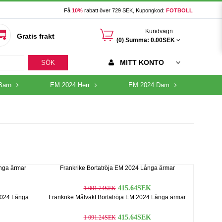
Få
10%
rabatt över 729 SEK, Kupongkod:
FOTBOLL
󰃦
Kundvagn
Gratis frakt
(0) Summa:
0.00SEK
MITT KONTO
SÖK
Barn
EM 2024 Herr
EM 2024 Dam
nga ärmar
Frankrike Bortatröja EM 2024 Långa ärmar
415.64SEK
1 091.24SEK
2024 Långa
Frankrike Målvakt Bortatröja EM 2024 Långa ärmar
415.64SEK
1 091.24SEK