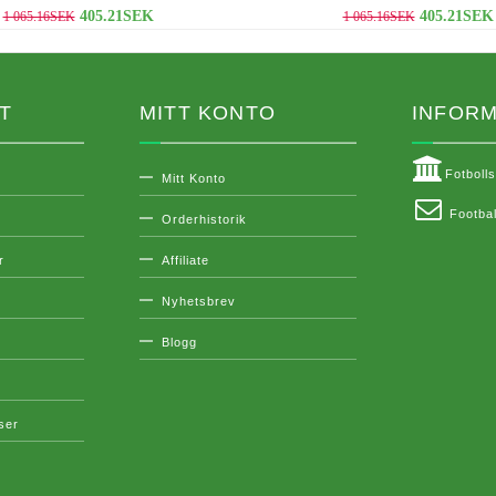
405.21SEK
405.21SEK
1 065.16SEK
1 065.16SEK
T
MITT KONTO
INFORM
Fotboll
Mitt Konto
Footbal
Orderhistorik
r
Affiliate
Nyhetsbrev
Blogg
lser