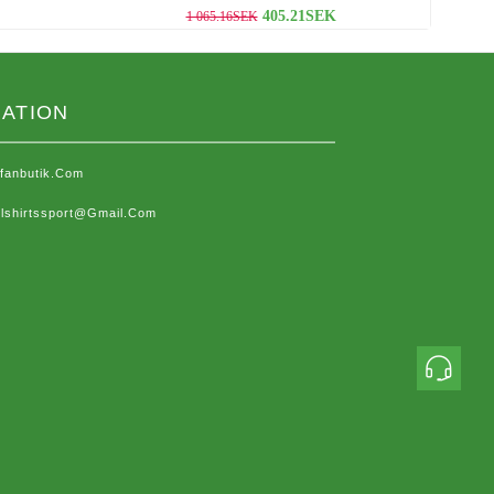
405.21SEK
1 065.16SEK
ATION
sfanbutik.com
lshirtssport@gmail.com