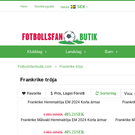
SEK
Hem
Storleksguide
Valuta:
Klubblag
Landslag
Barn
Fotbollsfanbutik.com
Frankrike tröja
Frankrike tröja
Favorite
Pris, Lägst Först
Sortering
Frankrike Hemmatröja EM 2024 Korta ärmar
Frankri
405.21SEK
1 065.16SEK
Frankrike Målvakt Hemmatröja EM 2024 Korta ärmar
Frankrike M
405.21SEK
1 065.16SEK