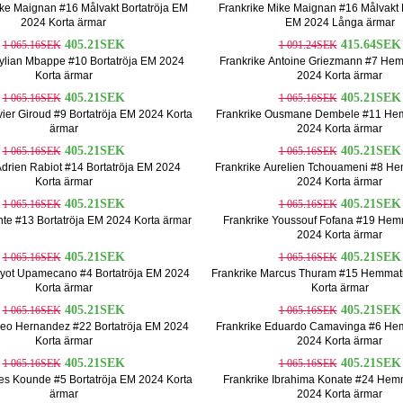
ike Maignan #16 Målvakt Bortatröja EM
Frankrike Mike Maignan #16 Målvakt
2024 Korta ärmar
EM 2024 Långa ärmar
405.21SEK
415.64SEK
1 065.16SEK
1 091.24SEK
Kylian Mbappe #10 Bortatröja EM 2024
Frankrike Antoine Griezmann #7 He
Korta ärmar
2024 Korta ärmar
405.21SEK
405.21SEK
1 065.16SEK
1 065.16SEK
vier Giroud #9 Bortatröja EM 2024 Korta
Frankrike Ousmane Dembele #11 He
ärmar
2024 Korta ärmar
405.21SEK
405.21SEK
1 065.16SEK
1 065.16SEK
Adrien Rabiot #14 Bortatröja EM 2024
Frankrike Aurelien Tchouameni #8 H
Korta ärmar
2024 Korta ärmar
405.21SEK
405.21SEK
1 065.16SEK
1 065.16SEK
nte #13 Bortatröja EM 2024 Korta ärmar
Frankrike Youssouf Fofana #19 Hem
2024 Korta ärmar
405.21SEK
405.21SEK
1 065.16SEK
1 065.16SEK
ayot Upamecano #4 Bortatröja EM 2024
Frankrike Marcus Thuram #15 Hemmat
Korta ärmar
Korta ärmar
405.21SEK
405.21SEK
1 065.16SEK
1 065.16SEK
heo Hernandez #22 Bortatröja EM 2024
Frankrike Eduardo Camavinga #6 He
Korta ärmar
2024 Korta ärmar
405.21SEK
405.21SEK
1 065.16SEK
1 065.16SEK
les Kounde #5 Bortatröja EM 2024 Korta
Frankrike Ibrahima Konate #24 Hem
ärmar
2024 Korta ärmar