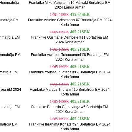
 Hemmatröja
Frankrike Mike Maignan #16 Målvakt Bortatröja EM
2024 Långa ärmar
415.64SEK
1 091.24SEK
mmatröja EM
Frankrike Antoine Griezmann #7 Bortatröja EM 2024
Korta ärmar
405.21SEK
1 065.16SEK
mmatröja EM
Frankrike Ousmane Dembele #11 Bortatröja EM
2024 Korta ärmar
405.21SEK
1 065.16SEK
emmatröja EM
Frankrike Aurelien Tchouameni #8 Bortatröja EM
2024 Korta ärmar
405.21SEK
1 065.16SEK
matröja EM
Frankrike Youssouf Fofana #19 Bortatröja EM 2024
Korta ärmar
405.21SEK
1 065.16SEK
röja EM 2024
Frankrike Marcus Thuram #15 Bortatröja EM 2024
Korta ärmar
405.21SEK
1 065.16SEK
mmatröja EM
Frankrike Eduardo Camavinga #6 Bortatröja EM
2024 Korta ärmar
405.21SEK
1 065.16SEK
matröja EM
Frankrike Ibrahima Konate #24 Bortatröja EM 2024
Korta ärmar