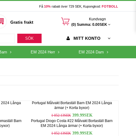
Få
10%
rabatt över 729 SEK, Kupongkod:
FOTBOLL
󰃦
Kundvagn
Gratis frakt
(0) Summa:
0.00SEK
MITT KONTO
SÖK
Barn
EM 2024 Herr
EM 2024 Dam
M 2024 Långa
Portugal Målvakt Bortaställ Barn EM 2024 Långa
ärmar (+ Korta byxor)
399.99SEK
1 052.13SEK
mmaställ Barn
Portugal Diogo Costa #22 Målvakt Bortaställ Barn
byxor)
EM 2024 Långa ärmar (+ Korta byxor)
399.99SEK
1 052.13SEK