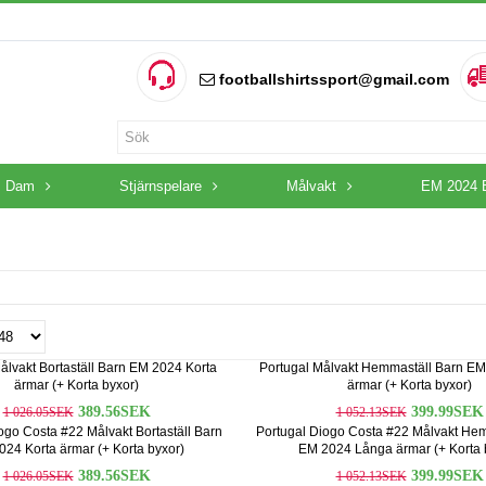
footballshirtssport@gmail.com
Dam
Stjärnspelare
Målvakt
EM 2024 
ålvakt Bortaställ Barn EM 2024 Korta
Portugal Målvakt Hemmaställ Barn E
ärmar (+ Korta byxor)
ärmar (+ Korta byxor)
389.56SEK
399.99SEK
1 026.05SEK
1 052.13SEK
ogo Costa #22 Målvakt Bortaställ Barn
Portugal Diogo Costa #22 Målvakt He
24 Korta ärmar (+ Korta byxor)
EM 2024 Långa ärmar (+ Korta 
389.56SEK
399.99SEK
1 026.05SEK
1 052.13SEK