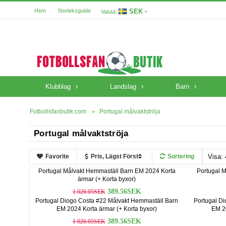
SEK
Hem
Storleksguide
Valuta:
Klubblag
Landslag
Barn
Fotbollsfanbutik.com
Portugal målvaktströja
Portugal målvaktströja
Favorite
Pris, Lägst Först
Sortering
Portugal Målvakt Hemmaställ Barn EM 2024 Korta
Portugal M
ärmar (+ Korta byxor)
389.56SEK
1 026.05SEK
Portugal Diogo Costa #22 Målvakt Hemmaställ Barn
Portugal Di
EM 2024 Korta ärmar (+ Korta byxor)
EM 20
389.56SEK
1 026.05SEK