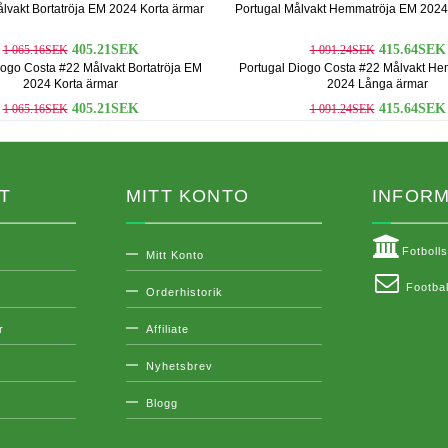
lvakt Bortatröja EM 2024 Korta ärmar
Portugal Målvakt Hemmatröja EM 2024
405.21SEK
415.64SEK
1 065.16SEK
1 091.24SEK
iogo Costa #22 Målvakt Bortatröja EM
Portugal Diogo Costa #22 Målvakt H
2024 Korta ärmar
2024 Långa ärmar
405.21SEK
415.64SEK
1 065.16SEK
1 091.24SEK
T
MITT KONTO
INFORM
Fotboll
Mitt Konto
Footbal
Orderhistorik
r
Affiliate
Nyhetsbrev
Blogg