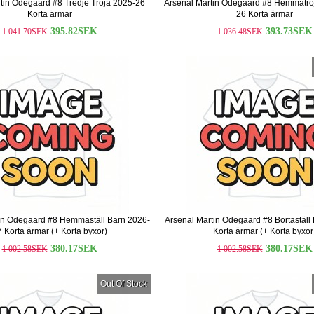
tin Odegaard #8 Tredje Tröja 2025-26
Arsenal Martin Odegaard #8 Hemmatrö
Korta ärmar
26 Korta ärmar
395.82SEK
393.73SEK
1 041.70SEK
1 036.48SEK
in Odegaard #8 Hemmaställ Barn 2026-
Arsenal Martin Odegaard #8 Bortaställ
 Korta ärmar (+ Korta byxor)
Korta ärmar (+ Korta byxor
380.17SEK
380.17SEK
1 002.58SEK
1 002.58SEK
Out Of Stock