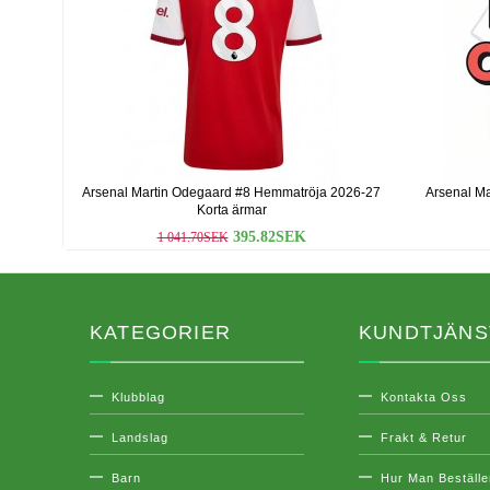
Arsenal Martin Odegaard #8 Hemmatröja 2026-27
Arsenal Ma
Korta ärmar
395.82SEK
1 041.70SEK
KATEGORIER
KUNDTJÄNS
Klubblag
Kontakta Oss
Landslag
Frakt & Retur
Barn
Hur Man Beställe