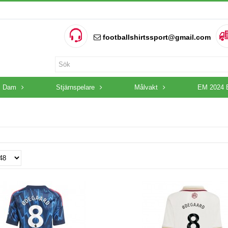
footballshirtssport@gmail.com
Dam
Stjärnspelare
Målvakt
EM 2024 