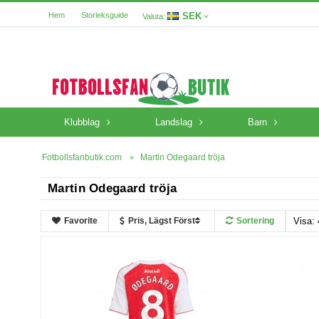
SEK
Hem
Storleksguide
Valuta:
Klubblag
Landslag
Barn
Fotbollsfanbutik.com
Martin Odegaard tröja
Martin Odegaard tröja
Favorite
Pris, Lägst Först
Sortering