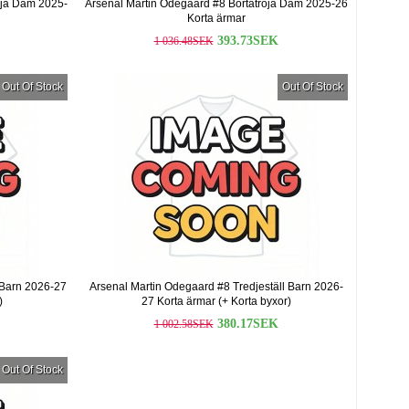
ja Dam 2025-
Arsenal Martin Odegaard #8 Bortatröja Dam 2025-26
Korta ärmar
393.73SEK
1 036.48SEK
Out Of Stock
Out Of Stock
 Barn 2026-27
Arsenal Martin Odegaard #8 Tredjeställ Barn 2026-
)
27 Korta ärmar (+ Korta byxor)
380.17SEK
1 002.58SEK
Out Of Stock