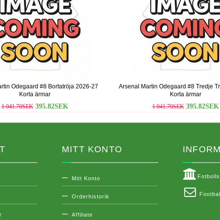
rtin Odegaard #8 Bortatröja 2026-27
Arsenal Martin Odegaard #8 Tredje T
Korta ärmar
Korta ärmar
395.82SEK
395.82SEK
1 041.70SEK
1 041.70SEK
T
MITT KONTO
INFORM
Fotboll
Mitt Konto
Footbal
Orderhistorik
r
Affiliate