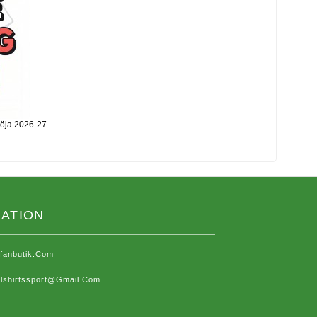
röja 2026-27
ATION
sfanbutik.com
lshirtssport@gmail.com