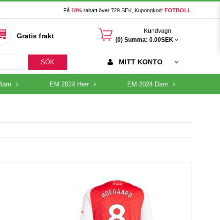
Få
10%
rabatt över 729 SEK, Kupongkod:
FOTBOLL
󰃦
Kundvagn
Gratis frakt
(0) Summa:
0.00SEK
MITT KONTO
SÖK
Barn
EM 2024 Herr
EM 2024 Dam