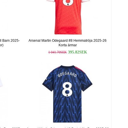
ll Barn 2025-
Arsenal Martin Odegaard #8 Hemmatröja 2025-26
or)
Korta ärmar
395.82SEK
1 041.70SEK