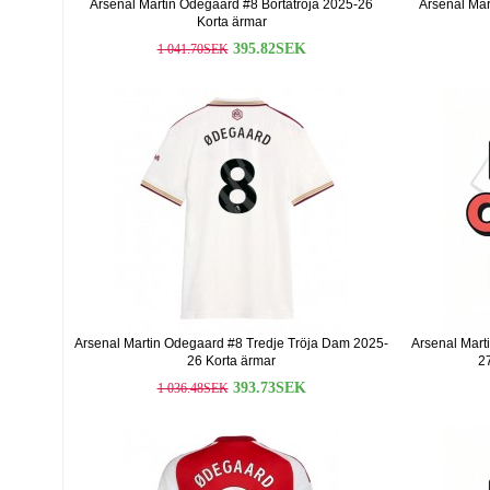
Arsenal Martin Odegaard #8 Bortatröja 2025-26
Arsenal Mar
Korta ärmar
395.82SEK
1 041.70SEK
Arsenal Martin Odegaard #8 Tredje Tröja Dam 2025-
Arsenal Mart
26 Korta ärmar
27
393.73SEK
1 036.48SEK