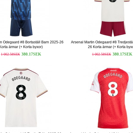
in Odegaard #8 Bortaställ Barn 2025-26
Arsenal Martin Odegaard #8 Tredjestä
Korta ärmar (+ Korta byxor)
26 Korta ärmar (+ Korta byx
380.17SEK
380.17SEK
1 002.58SEK
1 002.58SEK