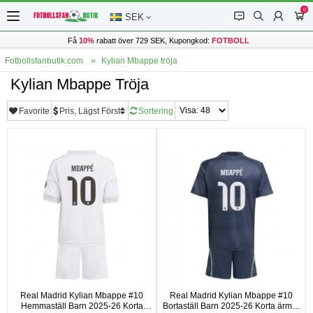
0
󰂱
󰂨
󰃳
󰃦
SEK
Få
10%
rabatt över 729 SEK, Kupongkod:
FOTBOLL
Fotbollsfanbutik.com
Kylian Mbappe tröja
Kylian Mbappe Tröja
Favorite
Pris, Lägst Först
Sortering
Real Madrid Kylian Mbappe #10
Real Madrid Kylian Mbappe #10
Hemmaställ Barn 2025-26 Korta
Bortaställ Barn 2025-26 Korta ärmar