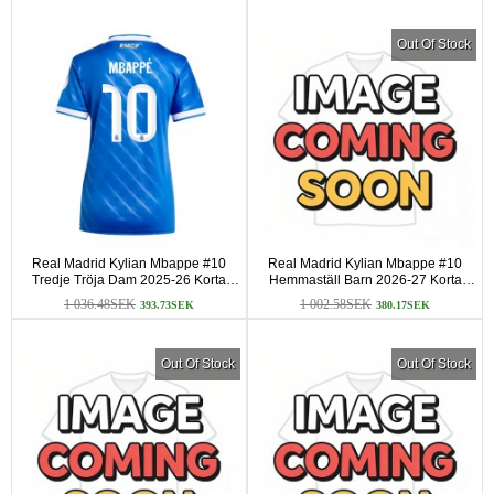
Out Of Stock
Real Madrid Kylian Mbappe #10
Real Madrid Kylian Mbappe #10
Tredje Tröja Dam 2025-26 Korta
Hemmaställ Barn 2026-27 Korta
ärmar
ärmar (+ Korta byxor)
1 036.48SEK
1 002.58SEK
393.73SEK
380.17SEK
Out Of Stock
Out Of Stock