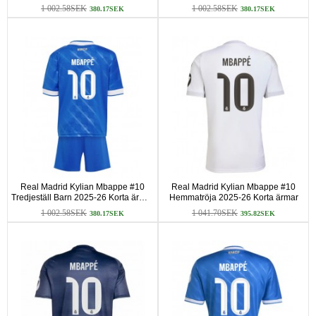
ärmar (+ Korta byxor)
(+ Korta byxor)
1 002.58SEK
1 002.58SEK
380.17SEK
380.17SEK
Real Madrid Kylian Mbappe #10
Real Madrid Kylian Mbappe #10
Tredjeställ Barn 2025-26 Korta ärmar
Hemmatröja 2025-26 Korta ärmar
(+ Korta byxor)
1 002.58SEK
1 041.70SEK
380.17SEK
395.82SEK