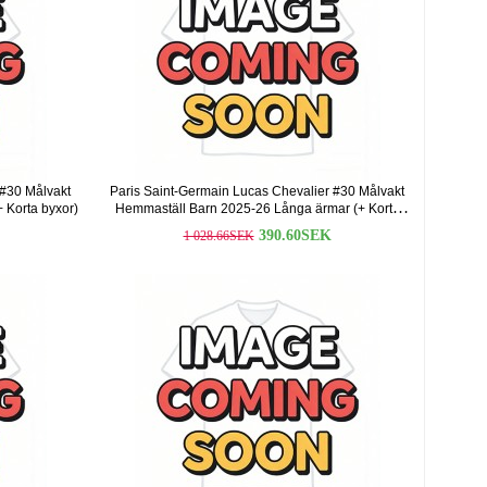
 #30 Målvakt
Paris Saint-Germain Lucas Chevalier #30 Målvakt
+ Korta byxor)
Hemmaställ Barn 2025-26 Långa ärmar (+ Korta
byxor)
390.60SEK
1 028.66SEK