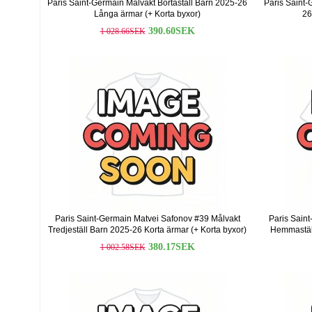
Paris Saint-Germain Målvakt Bortaställ Barn 2025-26
Paris Saint-
Långa ärmar (+ Korta byxor)
26
390.60SEK
1 028.66SEK
Paris Saint-Germain Matvei Safonov #39 Målvakt
Paris Sain
Tredjeställ Barn 2025-26 Korta ärmar (+ Korta byxor)
Hemmaställ
380.17SEK
1 002.58SEK