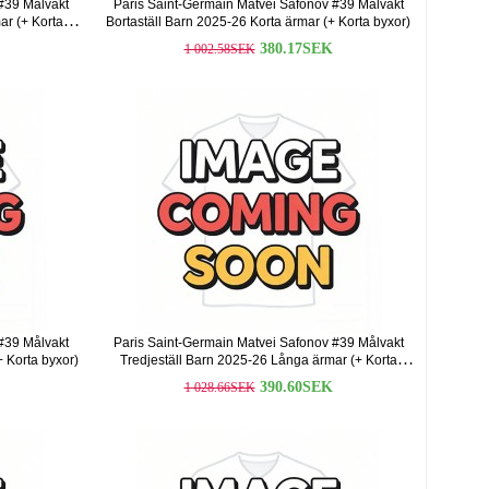
#39 Målvakt
Paris Saint-Germain Matvei Safonov #39 Målvakt
r (+ Korta
Bortaställ Barn 2025-26 Korta ärmar (+ Korta byxor)
380.17SEK
1 002.58SEK
#39 Målvakt
Paris Saint-Germain Matvei Safonov #39 Målvakt
 Korta byxor)
Tredjeställ Barn 2025-26 Långa ärmar (+ Korta
byxor)
390.60SEK
1 028.66SEK