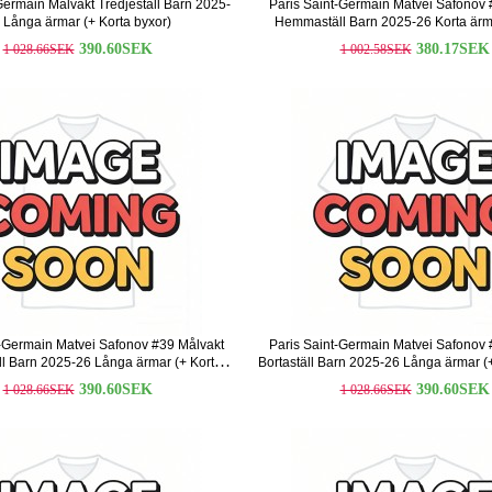
Germain Målvakt Tredjeställ Barn 2025-
Paris Saint-Germain Matvei Safonov 
 Långa ärmar (+ Korta byxor)
Hemmaställ Barn 2025-26 Korta ärma
byxor)
390.60SEK
380.17SEK
1 028.66SEK
1 002.58SEK
t-Germain Matvei Safonov #39 Målvakt
Paris Saint-Germain Matvei Safonov 
 Barn 2025-26 Långa ärmar (+ Korta
Bortaställ Barn 2025-26 Långa ärmar (+
byxor)
390.60SEK
390.60SEK
1 028.66SEK
1 028.66SEK