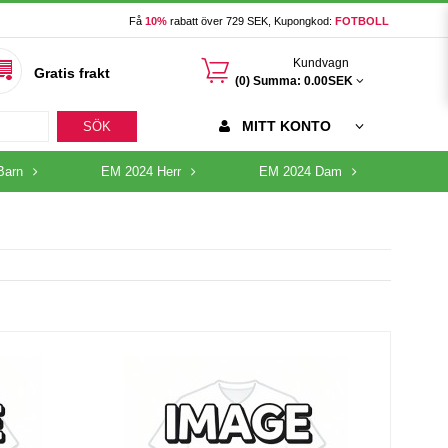
Få
10%
rabatt över 729 SEK, Kupongkod:
FOTBOLL
󰃦
Kundvagn
Gratis frakt
(0) Summa:
0.00SEK
MITT KONTO
SÖK
Barn
EM 2024 Herr
EM 2024 Dam