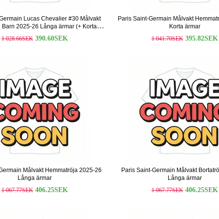
-Germain Lucas Chevalier #30 Målvakt
Paris Saint-Germain Målvakt Hemmat
l Barn 2025-26 Långa ärmar (+ Korta
Korta ärmar
byxor)
390.60SEK
395.82SEK
1 028.66SEK
1 041.70SEK
-Germain Målvakt Hemmatröja 2025-26
Paris Saint-Germain Målvakt Bortatr
Långa ärmar
Långa ärmar
406.25SEK
406.25SEK
1 067.77SEK
1 067.77SEK