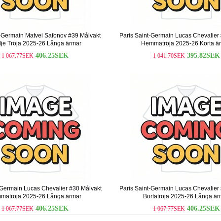
t-Germain Matvei Safonov #39 Målvakt
Paris Saint-Germain Lucas Chevalier
je Tröja 2025-26 Långa ärmar
Hemmatröja 2025-26 Korta ä
406.25SEK
395.82SEK
1 067.77SEK
1 041.70SEK
-Germain Lucas Chevalier #30 Målvakt
Paris Saint-Germain Lucas Chevalier
matröja 2025-26 Långa ärmar
Bortatröja 2025-26 Långa är
406.25SEK
406.25SEK
1 067.77SEK
1 067.77SEK