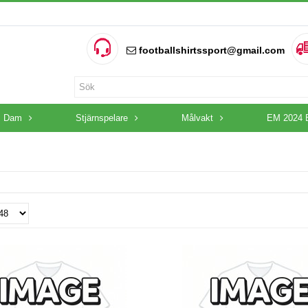
footballshirtssport@gmail.com
Dam
Stjärnspelare
Målvakt
EM 2024 