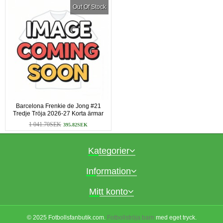
Out Of Stock
Barcelona Frenkie de Jong #21
Tredje Tröja 2026-27 Korta ärmar
1 041.70SEK
395.82SEK
Kategorier
Information
Mitt konto
© 2025 Fotbollsfanbutik.com.
Fotbollströja barn
med eget tryck.