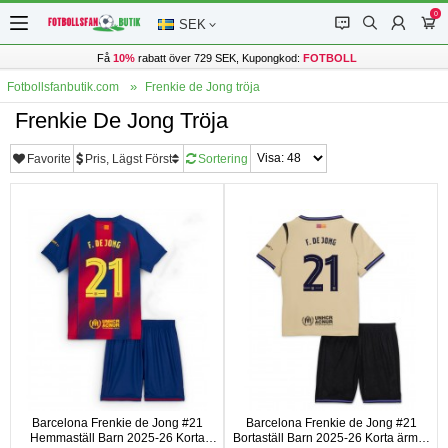
0
󰂱
󰂨
󰃳
󰃦
SEK
Få
10%
rabatt över 729 SEK, Kupongkod:
FOTBOLL
Fotbollsfanbutik.com
Frenkie de Jong tröja
Frenkie De Jong Tröja
Favorite
Pris, Lägst Först
Sortering
Barcelona Frenkie de Jong #21
Barcelona Frenkie de Jong #21
Hemmaställ Barn 2025-26 Korta
Bortaställ Barn 2025-26 Korta ärmar