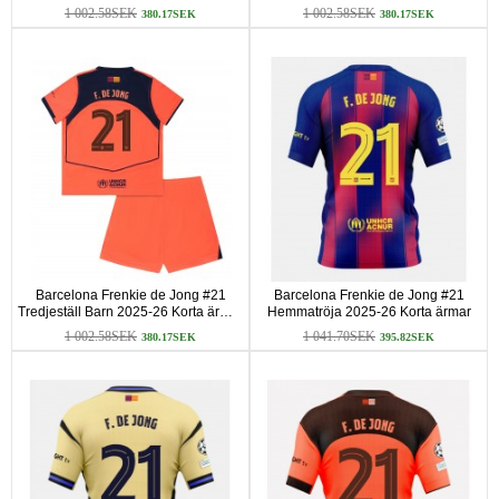
ärmar (+ Korta byxor)
(+ Korta byxor)
1 002.58SEK
1 002.58SEK
380.17SEK
380.17SEK
Barcelona Frenkie de Jong #21
Barcelona Frenkie de Jong #21
Tredjeställ Barn 2025-26 Korta ärmar
Hemmatröja 2025-26 Korta ärmar
(+ Korta byxor)
1 002.58SEK
1 041.70SEK
380.17SEK
395.82SEK