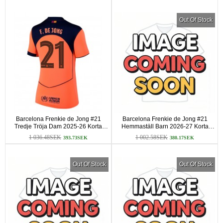
Out Of Stock
Barcelona Frenkie de Jong #21
Barcelona Frenkie de Jong #21
Tredje Tröja Dam 2025-26 Korta
Hemmaställ Barn 2026-27 Korta
ärmar
ärmar (+ Korta byxor)
1 036.48SEK
1 002.58SEK
393.73SEK
380.17SEK
Out Of Stock
Out Of Stock