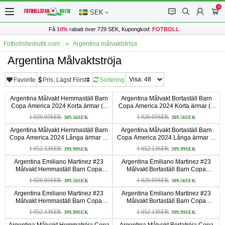
0
󰂱
󰂨
󰃳
󰃦
SEK
Få
10%
rabatt över 729 SEK, Kupongkod:
FOTBOLL
Fotbollsfanbutik.com
Argentina målvaktströja
Argentina Målvaktströja
Favorite
Pris, Lägst Först
Sortering
Argentina Målvakt Hemmaställ Barn
Argentina Målvakt Bortaställ Barn
Copa America 2024 Korta ärmar (+
Copa America 2024 Korta ärmar (+
Korta byxor)
Korta byxor)
1 026.05SEK
1 026.05SEK
389.56SEK
389.56SEK
Argentina Målvakt Hemmaställ Barn
Argentina Målvakt Bortaställ Barn
Copa America 2024 Långa ärmar (+
Copa America 2024 Långa ärmar (+
Korta byxor)
Korta byxor)
1 052.13SEK
1 052.13SEK
399.99SEK
399.99SEK
Argentina Emiliano Martinez #23
Argentina Emiliano Martinez #23
Målvakt Hemmaställ Barn Copa
Målvakt Bortaställ Barn Copa
America 2024 Korta ärmar (+ Korta
America 2024 Korta ärmar (+ Korta
1 026.05SEK
1 026.05SEK
389.56SEK
389.56SEK
byxor)
byxor)
Argentina Emiliano Martinez #23
Argentina Emiliano Martinez #23
Målvakt Hemmaställ Barn Copa
Målvakt Bortaställ Barn Copa
America 2024 Långa ärmar (+ Korta
America 2024 Långa ärmar (+ Korta
1 052.13SEK
1 052.13SEK
399.99SEK
399.99SEK
byxor)
byxor)
Argentina Målvakt Hemmatröja Copa
Argentina Målvakt Bortatröja Copa