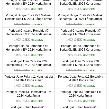
Hemmatröja EM 2024 Korta ärmar
Bortatröja EM 2024 Korta ärmar
1 065.16SEK
1 065.16SEK
405.21SEK
405.21SEK
Portugal Diogo Costa #22 Målvakt
Portugal Diogo Costa #22 Målvakt
Hemmatröja EM 2024 Långa ärmar
Bortatröja EM 2024 Långa ärmar
1 091.24SEK
1 091.24SEK
415.64SEK
415.64SEK
Portugal Cristiano Ronaldo #7
Portugal Cristiano Ronaldo #7
Hemmatröja EM 2024 Korta ärmar
Bortatröja EM 2024 Korta ärmar
1 065.16SEK
1 065.16SEK
405.21SEK
405.21SEK
Portugal Bruno Fernandes #8
Portugal Bruno Fernandes #8
Hemmatröja EM 2024 Korta ärmar
Bortatröja EM 2024 Korta ärmar
1 065.16SEK
1 065.16SEK
405.21SEK
405.21SEK
Portugal Joao Cancelo #20
Portugal Joao Cancelo #20
Hemmatröja EM 2024 Korta ärmar
Bortatröja EM 2024 Korta ärmar
1 065.16SEK
1 065.16SEK
405.21SEK
405.21SEK
Portugal Joao Felix #11 Hemmatröja
Portugal Joao Felix #11 Bortatröja
EM 2024 Korta ärmar
EM 2024 Korta ärmar
1 065.16SEK
1 065.16SEK
405.21SEK
405.21SEK
Portugal Pepe #3 Hemmatröja EM
Portugal Pepe #3 Bortatröja EM
2024 Korta ärmar
2024 Korta ärmar
1 065.16SEK
1 065.16SEK
405.21SEK
405.21SEK
Portugal Ruben Neves #18
Portugal Ruben Neves #18