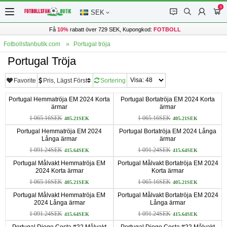
0
󰂱
󰂨
󰃳
󰃦
SEK
Få
10%
rabatt över 729 SEK, Kupongkod:
FOTBOLL
Fotbollsfanbutik.com
Portugal tröja
Portugal Tröja
Favorite
Pris, Lägst Först
Sortering
Portugal Hemmatröja EM 2024 Korta
Portugal Bortatröja EM 2024 Korta
ärmar
ärmar
1 065.16SEK
1 065.16SEK
405.21SEK
405.21SEK
Portugal Hemmatröja EM 2024
Portugal Bortatröja EM 2024 Långa
Långa ärmar
ärmar
1 091.24SEK
1 091.24SEK
415.64SEK
415.64SEK
Portugal Målvakt Hemmatröja EM
Portugal Målvakt Bortatröja EM 2024
2024 Korta ärmar
Korta ärmar
1 065.16SEK
1 065.16SEK
405.21SEK
405.21SEK
Portugal Målvakt Hemmatröja EM
Portugal Målvakt Bortatröja EM 2024
2024 Långa ärmar
Långa ärmar
1 091.24SEK
1 091.24SEK
415.64SEK
415.64SEK
Portugal Diogo Costa #22 Målvakt
Portugal Diogo Costa #22 Målvakt