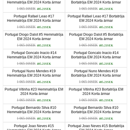
Hemmatröja EM 2024 Korta ärmar
Bortatröja EM 2024 Korta ärmar
1 065.16SEK
1 065.16SEK
405.21SEK
405.21SEK
Portugal Rafael Leao #17
Portugal Rafael Leao #17 Bortatröja
Hemmatröja EM 2024 Korta ärmar
EM 2024 Korta ärmar
1 065.16SEK
1 065.16SEK
405.21SEK
405.21SEK
Portugal Diogo Dalot #5 Hemmatröja
Portugal Diogo Dalot #5 Bortatröja
EM 2024 Korta ärmar
EM 2024 Korta ärmar
1 065.16SEK
1 065.16SEK
405.21SEK
405.21SEK
Portugal Goncalo Inacio #14
Portugal Goncalo Inacio #14
Hemmatröja EM 2024 Korta ärmar
Bortatröja EM 2024 Korta ärmar
1 065.16SEK
1 065.16SEK
405.21SEK
405.21SEK
Portugal Nuno Mendes #19
Portugal Nuno Mendes #19
Hemmatröja EM 2024 Korta ärmar
Bortatröja EM 2024 Korta ärmar
1 065.16SEK
1 065.16SEK
405.21SEK
405.21SEK
Portugal Vitinha #23 Hemmatröja EM
Portugal Vitinha #23 Bortatröja EM
2024 Korta ärmar
2024 Korta ärmar
1 065.16SEK
1 065.16SEK
405.21SEK
405.21SEK
Portugal Bernardo Silva #10
Portugal Bernardo Silva #10
Hemmatröja EM 2024 Korta ärmar
Bortatröja EM 2024 Korta ärmar
1 065.16SEK
1 065.16SEK
405.21SEK
405.21SEK
Portugal Joao Neves #15
Portugal Joao Neves #15 Bortatröja