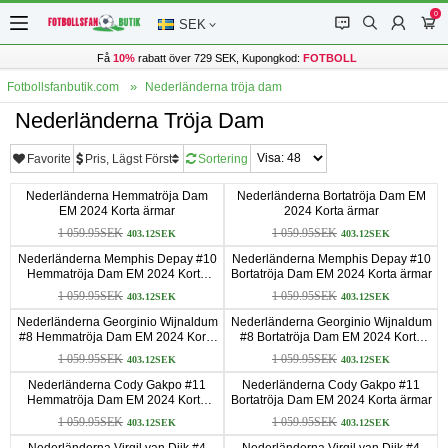
0
󰂱
󰂨
󰃳
󰃦
SEK
Få
10%
rabatt över 729 SEK, Kupongkod:
FOTBOLL
Fotbollsfanbutik.com
Nederländerna tröja dam
Nederländerna Tröja Dam
Favorite
Pris, Lägst Först
Sortering
Nederländerna Hemmatröja Dam
Nederländerna Bortatröja Dam EM
EM 2024 Korta ärmar
2024 Korta ärmar
1 059.95SEK
1 059.95SEK
403.12SEK
403.12SEK
Nederländerna Memphis Depay #10
Nederländerna Memphis Depay #10
Hemmatröja Dam EM 2024 Korta
Bortatröja Dam EM 2024 Korta ärmar
ärmar
1 059.95SEK
1 059.95SEK
403.12SEK
403.12SEK
Nederländerna Georginio Wijnaldum
Nederländerna Georginio Wijnaldum
#8 Hemmatröja Dam EM 2024 Korta
#8 Bortatröja Dam EM 2024 Korta
ärmar
ärmar
1 059.95SEK
1 059.95SEK
403.12SEK
403.12SEK
Nederländerna Cody Gakpo #11
Nederländerna Cody Gakpo #11
Hemmatröja Dam EM 2024 Korta
Bortatröja Dam EM 2024 Korta ärmar
ärmar
1 059.95SEK
1 059.95SEK
403.12SEK
403.12SEK
Nederländerna Virgil van Dijk #4
Nederländerna Virgil van Dijk #4