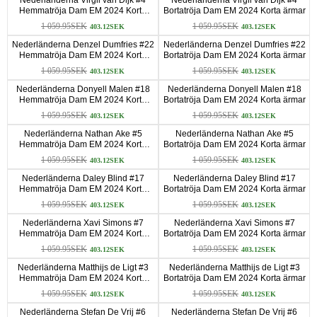
Hemmatröja Dam EM 2024 Korta
Bortatröja Dam EM 2024 Korta ärmar
ärmar
1 059.95SEK
1 059.95SEK
403.12SEK
403.12SEK
Nederländerna Denzel Dumfries #22
Nederländerna Denzel Dumfries #22
Hemmatröja Dam EM 2024 Korta
Bortatröja Dam EM 2024 Korta ärmar
ärmar
1 059.95SEK
1 059.95SEK
403.12SEK
403.12SEK
Nederländerna Donyell Malen #18
Nederländerna Donyell Malen #18
Hemmatröja Dam EM 2024 Korta
Bortatröja Dam EM 2024 Korta ärmar
ärmar
1 059.95SEK
1 059.95SEK
403.12SEK
403.12SEK
Nederländerna Nathan Ake #5
Nederländerna Nathan Ake #5
Hemmatröja Dam EM 2024 Korta
Bortatröja Dam EM 2024 Korta ärmar
ärmar
1 059.95SEK
1 059.95SEK
403.12SEK
403.12SEK
Nederländerna Daley Blind #17
Nederländerna Daley Blind #17
Hemmatröja Dam EM 2024 Korta
Bortatröja Dam EM 2024 Korta ärmar
ärmar
1 059.95SEK
1 059.95SEK
403.12SEK
403.12SEK
Nederländerna Xavi Simons #7
Nederländerna Xavi Simons #7
Hemmatröja Dam EM 2024 Korta
Bortatröja Dam EM 2024 Korta ärmar
ärmar
1 059.95SEK
1 059.95SEK
403.12SEK
403.12SEK
Nederländerna Matthijs de Ligt #3
Nederländerna Matthijs de Ligt #3
Hemmatröja Dam EM 2024 Korta
Bortatröja Dam EM 2024 Korta ärmar
ärmar
1 059.95SEK
1 059.95SEK
403.12SEK
403.12SEK
Nederländerna Stefan De Vrij #6
Nederländerna Stefan De Vrij #6