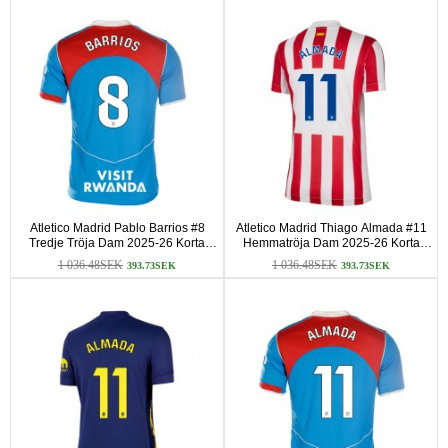
Atletico Madrid Pablo Barrios #8
Atletico Madrid Thiago Almada #11
Tredje Tröja Dam 2025-26 Korta
Hemmatröja Dam 2025-26 Korta
ärmar
ärmar
1 036.48SEK
1 036.48SEK
393.73SEK
393.73SEK