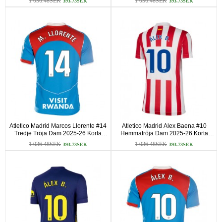
1 036.48SEK
1 036.48SEK
393.73SEK
393.73SEK
Atletico Madrid Marcos Llorente #14
Atletico Madrid Alex Baena #10
Tredje Tröja Dam 2025-26 Korta
Hemmatröja Dam 2025-26 Korta
ärmar
ärmar
1 036.48SEK
1 036.48SEK
393.73SEK
393.73SEK