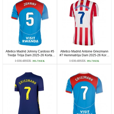
Atletico Madrid Johnny Cardoso #5
Atletico Madrid Antoine Griezmann
Tredje Tröja Dam 2025-26 Korta
#7 Hemmatröja Dam 2025-26 Korta
ärmar
ärmar
1 036.48SEK
1 036.48SEK
393.73SEK
393.73SEK