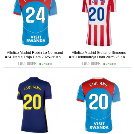
Atletico Madrid Robin Le Normand
Atletico Madrid Giuliano Simeone
#24 Tredje Tröja Dam 2025-26 Korta
#20 Hemmatröja Dam 2025-26 Korta
ärmar
ärmar
1 036.48SEK
1 036.48SEK
393.73SEK
393.73SEK