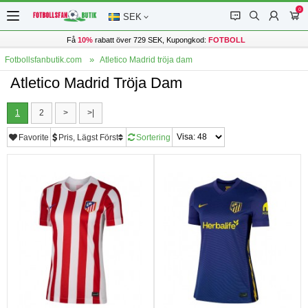
0
󰂱
󰂨
󰃳
󰃦
SEK
Få
10%
rabatt över 729 SEK, Kupongkod:
FOTBOLL
Fotbollsfanbutik.com
Atletico Madrid tröja dam
Atletico Madrid Tröja Dam
1
2
>
>|
Favorite
Pris, Lägst Först
Sortering