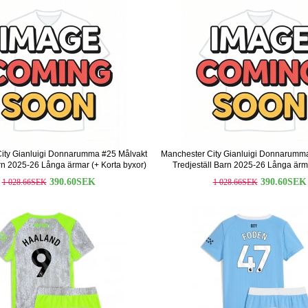
ity Gianluigi Donnarumma #25 Målvakt
Manchester City Gianluigi Donnarumm
arn 2025-26 Långa ärmar (+ Korta byxor)
Tredjeställ Barn 2025-26 Långa ärm
byxor)
390.60SEK
390.60SEK
1 028.66SEK
1 028.66SEK