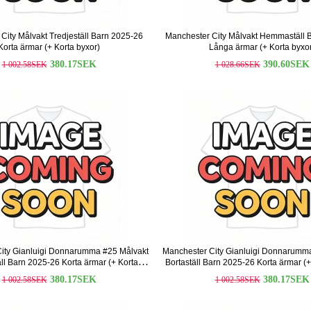
City Målvakt Tredjeställ Barn 2025-26
Manchester City Målvakt Hemmaställ 
Korta ärmar (+ Korta byxor)
Långa ärmar (+ Korta byxo
380.17SEK
390.60SEK
1 002.58SEK
1 028.66SEK
ity Gianluigi Donnarumma #25 Målvakt
Manchester City Gianluigi Donnarumm
l Barn 2025-26 Korta ärmar (+ Korta
Bortaställ Barn 2025-26 Korta ärmar (+
byxor)
380.17SEK
380.17SEK
1 002.58SEK
1 002.58SEK