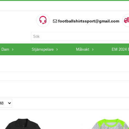
footballshirtssport@gmail.com
Dam
Stjärnspelare
Målvakt
EM 2024 