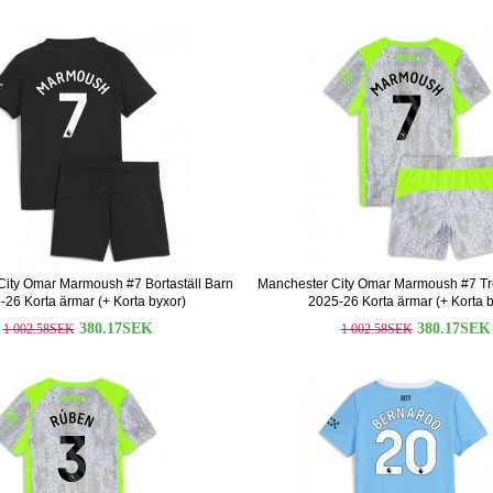
ity Omar Marmoush #7 Bortaställ Barn
Manchester City Omar Marmoush #7 Tre
-26 Korta ärmar (+ Korta byxor)
2025-26 Korta ärmar (+ Korta b
380.17SEK
380.17SEK
1 002.58SEK
1 002.58SEK