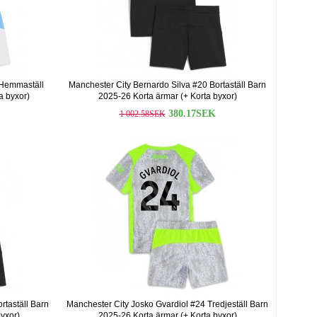
 Hemmaställ
Manchester City Bernardo Silva #20 Bortaställ Barn
a byxor)
2025-26 Korta ärmar (+ Korta byxor)
380.17SEK
1 002.58SEK
rtaställ Barn
Manchester City Josko Gvardiol #24 Tredjeställ Barn
yxor)
2025-26 Korta ärmar (+ Korta byxor)