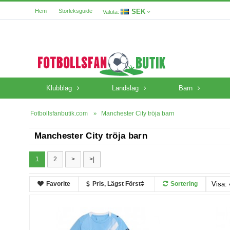
SEK
Hem
Storleksguide
Valuta:
Klubblag
Landslag
Barn
Fotbollsfanbutik.com
Manchester City tröja barn
Manchester City tröja barn
1
2
>
>|
Favorite
Pris, Lägst Först
Sortering