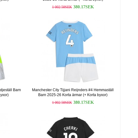
380.17SEK
1 002.58SEK
jeställ Barn
Manchester City Tijjani Reijnders #4 Hemmaställ
yxor)
Barn 2025-26 Korta ärmar (+ Korta byxor)
380.17SEK
1 002.58SEK