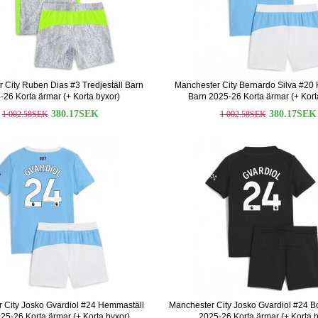
 City Ruben Dias #3 Tredjeställ Barn
Manchester City Bernardo Silva #20
-26 Korta ärmar (+ Korta byxor)
Barn 2025-26 Korta ärmar (+ Kort
380.17SEK
380.17SEK
1 002.58SEK
1 002.58SEK
 City Josko Gvardiol #24 Hemmaställ
Manchester City Josko Gvardiol #24 Bo
25-26 Korta ärmar (+ Korta byxor)
2025-26 Korta ärmar (+ Korta b