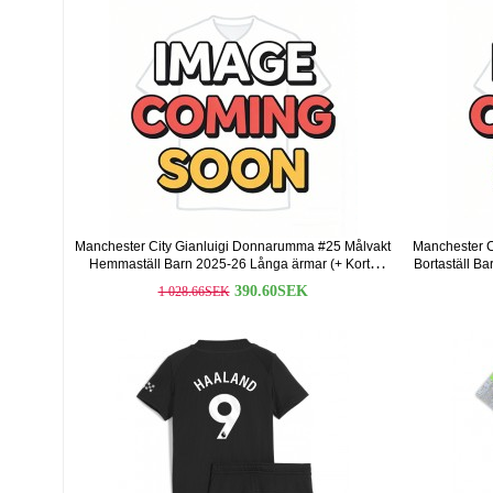
Manchester City Gianluigi Donnarumma #25 Målvakt
Manchester C
Hemmaställ Barn 2025-26 Långa ärmar (+ Korta
Bortaställ B
byxor)
390.60SEK
1 028.66SEK