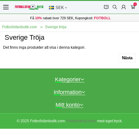
0
󰂱
󰂨
󰃳
󰃦
SEK
Få
10%
rabatt över 729 SEK, Kupongkod:
FOTBOLL
Fotbollsfanbutik.com
Sverige tröja
Sverige Tröja
Det finns inga produkter att visa i denna kategori.
Nästa
Kategorier
Information
Mitt konto
© 2025 Fotbollsfanbutik.com.
Fotbollströja barn
med eget tryck.