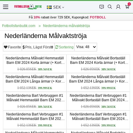
0
󰂱
󰂨
󰃳
󰃦
SEK
Få
10%
rabatt över 729 SEK, Kupongkod:
FOTBOLL
Fotbollsfanbutik.com
Nederländerna målvaktströja
Nederländerna Målvaktströja
Favorite
Pris, Lägst Först
Sortering
Nederländerna Målvakt Hemmaställ
Nederländerna Målvakt Bortaställ
Barn EM 2024 Korta ärmar (+ Korta
Barn EM 2024 Korta ärmar (+ Korta
byxor)
byxor)
1 026.05SEK
1 026.05SEK
389.56SEK
389.56SEK
Nederländerna Målvakt Hemmaställ
Nederländerna Målvakt Bortaställ
Barn EM 2024 Långa ärmar (+ Korta
Barn EM 2024 Långa ärmar (+ Korta
byxor)
byxor)
1 052.13SEK
1 052.13SEK
399.99SEK
399.99SEK
Nederländerna Bart Verbruggen #1
Nederländerna Bart Verbruggen #1
Målvakt Hemmaställ Barn EM 2024
Målvakt Bortaställ Barn EM 2024
Korta ärmar (+ Korta byxor)
Korta ärmar (+ Korta byxor)
1 026.05SEK
1 026.05SEK
389.56SEK
389.56SEK
Nederländerna Bart Verbruggen #1
Nederländerna Bart Verbruggen #1
Målvakt Hemmaställ Barn EM 2024
Målvakt Bortaställ Barn EM 2024
Långa ärmar (+ Korta byxor)
Långa ärmar (+ Korta byxor)
1 052.13SEK
1 052.13SEK
399.99SEK
399.99SEK
Nederländerna Målvakt Hemmatröja
Nederländerna Målvakt Bortatröja