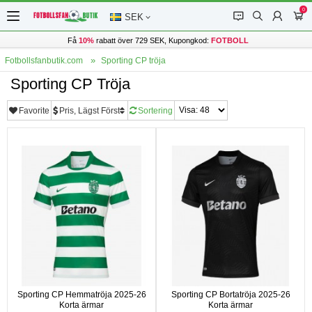
0
󰂱
󰂨
󰃳
󰃦
SEK
Få
10%
rabatt över 729 SEK, Kupongkod:
FOTBOLL
Fotbollsfanbutik.com
Sporting CP tröja
Sporting CP Tröja
Favorite
Pris, Lägst Först
Sortering
Sporting CP Hemmatröja 2025-26
Sporting CP Bortatröja 2025-26
Korta ärmar
Korta ärmar