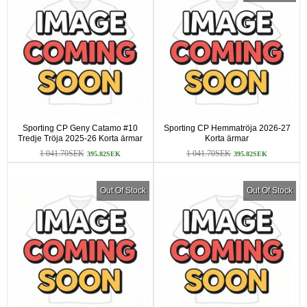
Sporting CP Geny Catamo #10
Sporting CP Hemmatröja 2026-27
Tredje Tröja 2025-26 Korta ärmar
Korta ärmar
1 041.70SEK
1 041.70SEK
395.82SEK
395.82SEK
Out Of Stock
Out Of Stock