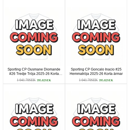
Sporting CP Ousmane Diomande
Sporting CP Goncalo Inacio #25
#26 Tredje Tröja 2025-26 Korta
Hemmatröja 2025-26 Korta ärmar
ärmar
1 041.70SEK
1 041.70SEK
395.82SEK
395.82SEK