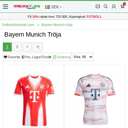
0
󰂱
󰂨
󰃳
󰃦
SEK
Få
10%
rabatt över 729 SEK, Kupongkod:
FOTBOLL
Fotbollsfanbutik.com
Bayern Munich tröja
Bayern Munich Tröja
1
2
>
>|
Favorite
Pris, Lägst Först
Sortering