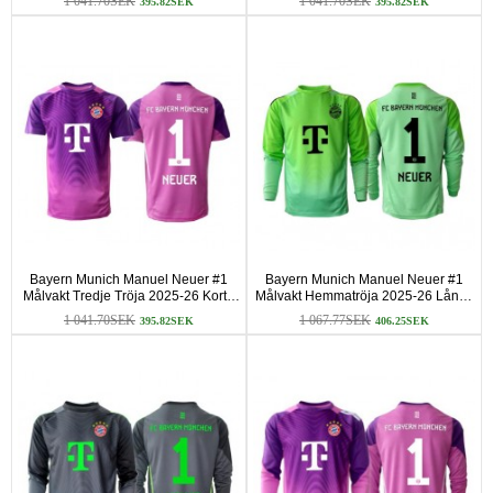
1 041.70SEK
1 041.70SEK
395.82SEK
395.82SEK
Bayern Munich Manuel Neuer #1
Bayern Munich Manuel Neuer #1
Målvakt Tredje Tröja 2025-26 Korta
Målvakt Hemmatröja 2025-26 Långa
ärmar
ärmar
1 041.70SEK
1 067.77SEK
395.82SEK
406.25SEK