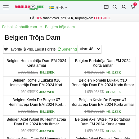
0
󰂱
󰂨
󰃳
󰃦
SEK
Få
10%
rabatt över 729 SEK, Kupongkod:
FOTBOLL
Fotbollsfanbutik.com
Belgien tröja dam
Belgien Tröja Dam
Favorite
Pris, Lägst Först
Sortering
Belgien Hemmatröja Dam EM 2024
Belgien Bortatröja Dam EM 2024
Korta ärmar
Korta ärmar
1 059.95SEK
1 059.95SEK
403.12SEK
403.12SEK
Belgien Romelu Lukaku #10
Belgien Romelu Lukaku #10
Hemmatröja Dam EM 2024 Korta
Bortatröja Dam EM 2024 Korta ärmar
ärmar
1 059.95SEK
1 059.95SEK
403.12SEK
403.12SEK
Belgien Kevin De Bruyne #7
Belgien Kevin De Bruyne #7
Hemmatröja Dam EM 2024 Korta
Bortatröja Dam EM 2024 Korta ärmar
ärmar
1 059.95SEK
1 059.95SEK
403.12SEK
403.12SEK
Belgien Axel Witsel #6 Hemmatröja
Belgien Axel Witsel #6 Bortatröja
Dam EM 2024 Korta ärmar
Dam EM 2024 Korta ärmar
1 059.95SEK
1 059.95SEK
403.12SEK
403.12SEK
Belgien Wout Faes #4 Hemmatröja
Belgien Wout Faes #4 Bortatröja