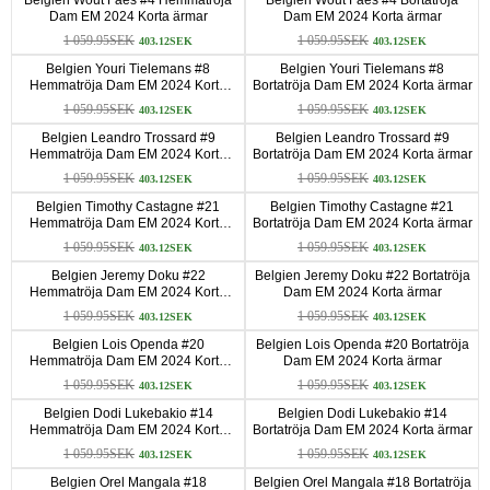
Dam EM 2024 Korta ärmar
Dam EM 2024 Korta ärmar
1 059.95SEK
1 059.95SEK
403.12SEK
403.12SEK
Belgien Youri Tielemans #8
Belgien Youri Tielemans #8
Hemmatröja Dam EM 2024 Korta
Bortatröja Dam EM 2024 Korta ärmar
ärmar
1 059.95SEK
1 059.95SEK
403.12SEK
403.12SEK
Belgien Leandro Trossard #9
Belgien Leandro Trossard #9
Hemmatröja Dam EM 2024 Korta
Bortatröja Dam EM 2024 Korta ärmar
ärmar
1 059.95SEK
1 059.95SEK
403.12SEK
403.12SEK
Belgien Timothy Castagne #21
Belgien Timothy Castagne #21
Hemmatröja Dam EM 2024 Korta
Bortatröja Dam EM 2024 Korta ärmar
ärmar
1 059.95SEK
1 059.95SEK
403.12SEK
403.12SEK
Belgien Jeremy Doku #22
Belgien Jeremy Doku #22 Bortatröja
Hemmatröja Dam EM 2024 Korta
Dam EM 2024 Korta ärmar
ärmar
1 059.95SEK
1 059.95SEK
403.12SEK
403.12SEK
Belgien Lois Openda #20
Belgien Lois Openda #20 Bortatröja
Hemmatröja Dam EM 2024 Korta
Dam EM 2024 Korta ärmar
ärmar
1 059.95SEK
1 059.95SEK
403.12SEK
403.12SEK
Belgien Dodi Lukebakio #14
Belgien Dodi Lukebakio #14
Hemmatröja Dam EM 2024 Korta
Bortatröja Dam EM 2024 Korta ärmar
ärmar
1 059.95SEK
1 059.95SEK
403.12SEK
403.12SEK
Belgien Orel Mangala #18
Belgien Orel Mangala #18 Bortatröja