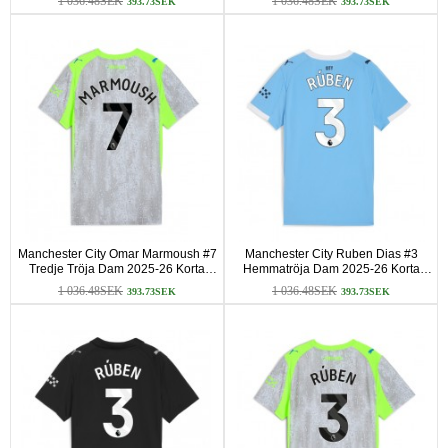
1 036.48SEK
1 036.48SEK
393.73SEK
393.73SEK
Manchester City Omar Marmoush #7
Manchester City Ruben Dias #3
Tredje Tröja Dam 2025-26 Korta
Hemmatröja Dam 2025-26 Korta
ärmar
ärmar
1 036.48SEK
1 036.48SEK
393.73SEK
393.73SEK