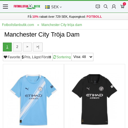
0
󰂱
󰂨
󰃳
󰃦
SEK
Få
10%
rabatt över 729 SEK, Kupongkod:
FOTBOLL
Fotbollsfanbutik.com
Manchester City tröja dam
Manchester City Tröja Dam
1
2
>
>|
Favorite
Pris, Lägst Först
Sortering