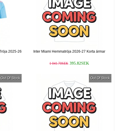
 Tröja 2025-26
Inter Miami Hemmatröja 2026-27 Korta ärmar
395.82SEK
1 041.70SEK
Out Of Stock
Out Of Stock