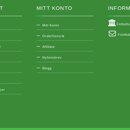
T
MITT KONTO
INFORM
Fotboll
Mitt Konto
Footbal
Orderhistorik
r
Affiliate
Nyhetsbrev
Blogg
lser