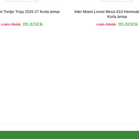
mi Tredje Tröja 2026-27 Korta ärmar
Inter Miami Lionel Messi #10 Hemmat
Korta ärmar
395.82SEK
395.82SEK
1 041.70SEK
1 041.70SEK