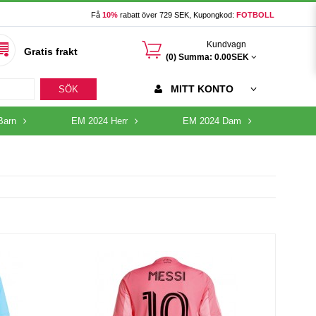
Få
10%
rabatt över 729 SEK, Kupongkod:
FOTBOLL
󰃦
Kundvagn
Gratis frakt
(0) Summa:
0.00SEK
MITT KONTO
SÖK
Barn
EM 2024 Herr
EM 2024 Dam