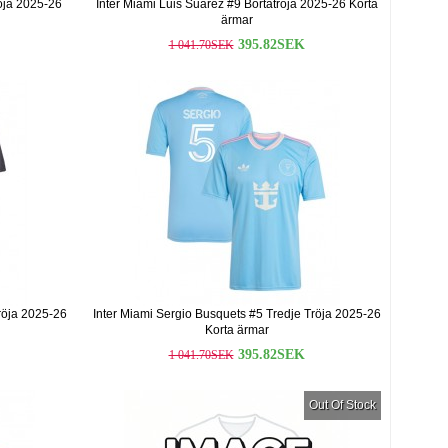
öja 2025-26
Inter Miami Luis Suarez #9 Bortatröja 2025-26 Korta
ärmar
395.82SEK
1 041.70SEK
röja 2025-26
Inter Miami Sergio Busquets #5 Tredje Tröja 2025-26
Korta ärmar
395.82SEK
1 041.70SEK
Out Of Stock