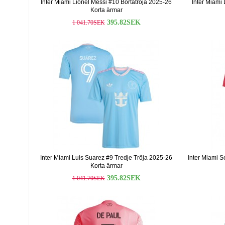
Inter Miami Lionel Messi #10 Bortatröja 2025-26
Inter Miami
Korta ärmar
395.82SEK
1 041.70SEK
Inter Miami Luis Suarez #9 Tredje Tröja 2025-26
Inter Miami 
Korta ärmar
395.82SEK
1 041.70SEK