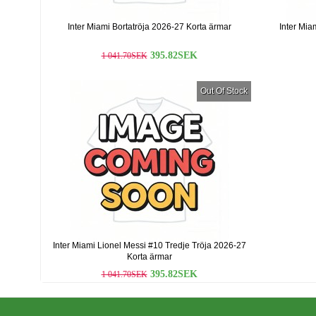
Inter Miami Bortatröja 2026-27 Korta ärmar
Inter Mia
395.82SEK
1 041.70SEK
Out Of Stock
Inter Miami Lionel Messi #10 Tredje Tröja 2026-27
Korta ärmar
395.82SEK
1 041.70SEK