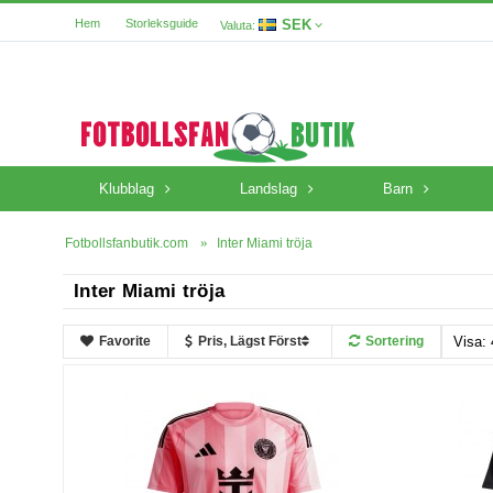
SEK
Hem
Storleksguide
Valuta:
Klubblag
Landslag
Barn
Fotbollsfanbutik.com
Inter Miami tröja
Inter Miami tröja
Favorite
Pris, Lägst Först
Sortering