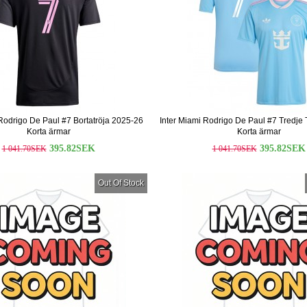
 Rodrigo De Paul #7 Bortatröja 2025-26
Inter Miami Rodrigo De Paul #7 Tredje
Korta ärmar
Korta ärmar
395.82SEK
395.82SEK
1 041.70SEK
1 041.70SEK
Out Of Stock