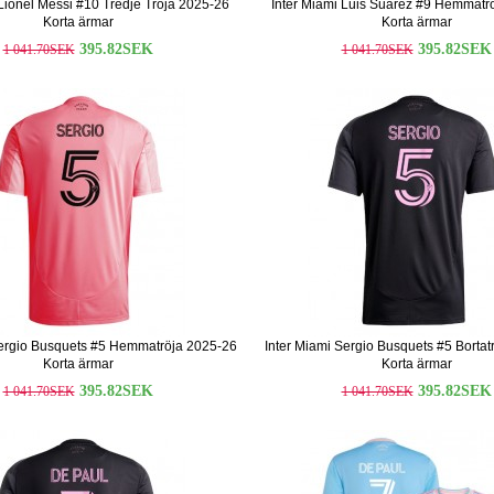
 Lionel Messi #10 Tredje Tröja 2025-26
Inter Miami Luis Suarez #9 Hemmatr
Korta ärmar
Korta ärmar
395.82SEK
395.82SEK
1 041.70SEK
1 041.70SEK
Sergio Busquets #5 Hemmatröja 2025-26
Inter Miami Sergio Busquets #5 Bortat
Korta ärmar
Korta ärmar
395.82SEK
395.82SEK
1 041.70SEK
1 041.70SEK