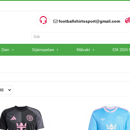
footballshirtssport@gmail.com
Dam
Stjärnspelare
Målvakt
EM 2024 