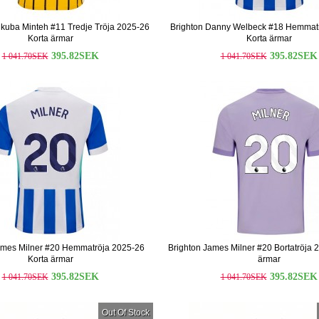
nkuba Minteh #11 Tredje Tröja 2025-26
Brighton Danny Welbeck #18 Hemmat
Korta ärmar
Korta ärmar
395.82SEK
395.82SEK
1 041.70SEK
1 041.70SEK
ames Milner #20 Hemmatröja 2025-26
Brighton James Milner #20 Bortatröja 
Korta ärmar
ärmar
395.82SEK
395.82SEK
1 041.70SEK
1 041.70SEK
Out Of Stock