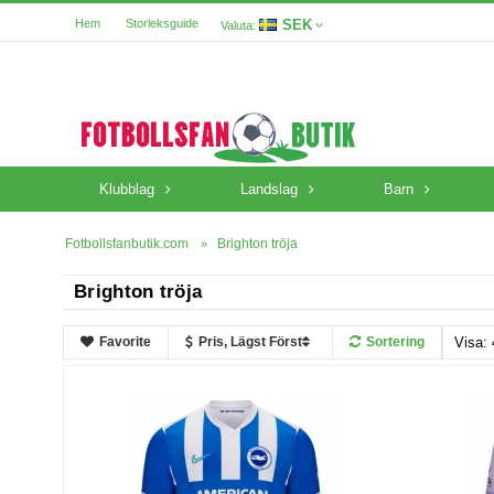
SEK
Hem
Storleksguide
Valuta:
Klubblag
Landslag
Barn
Fotbollsfanbutik.com
Brighton tröja
Brighton tröja
Favorite
Pris, Lägst Först
Sortering