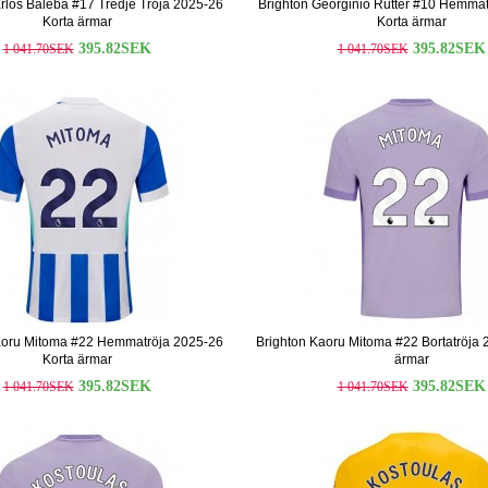
rlos Baleba #17 Tredje Tröja 2025-26
Brighton Georginio Rutter #10 Hemmat
Korta ärmar
Korta ärmar
395.82SEK
395.82SEK
1 041.70SEK
1 041.70SEK
aoru Mitoma #22 Hemmatröja 2025-26
Brighton Kaoru Mitoma #22 Bortatröja 
Korta ärmar
ärmar
395.82SEK
395.82SEK
1 041.70SEK
1 041.70SEK