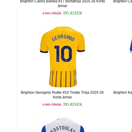
Brighton Carlos Baleba #17 Bortatröja 2025-26 Korta
Brighton Ca
ärmar
395.82SEK
1 041.70SEK
Brighton Georginio Rutter #10 Tredje Tröja 2025-26
Brighton K
Korta ärmar
395.82SEK
1 041.70SEK