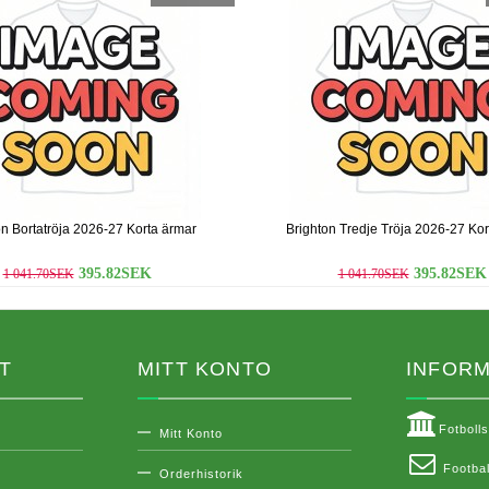
on Bortatröja 2026-27 Korta ärmar
Brighton Tredje Tröja 2026-27 Kor
395.82SEK
395.82SEK
1 041.70SEK
1 041.70SEK
T
MITT KONTO
INFORM
Fotboll
Mitt Konto
Footbal
Orderhistorik