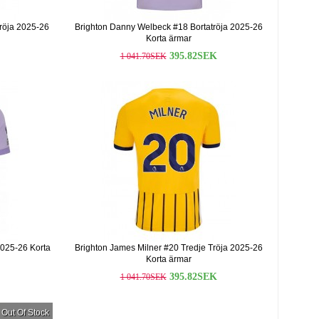
röja 2025-26
Brighton Danny Welbeck #18 Bortatröja 2025-26
Korta ärmar
395.82SEK
1 041.70SEK
2025-26 Korta
Brighton James Milner #20 Tredje Tröja 2025-26
Korta ärmar
395.82SEK
1 041.70SEK
Out Of Stock