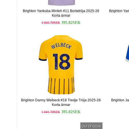
Brighton Yankuba Minteh #11 Bortatröja 2025-26
Brighton Ya
Korta ärmar
395.82SEK
1 041.70SEK
Brighton Danny Welbeck #18 Tredje Tröja 2025-26
Brighton J
Korta ärmar
395.82SEK
1 041.70SEK
Out Of Stock