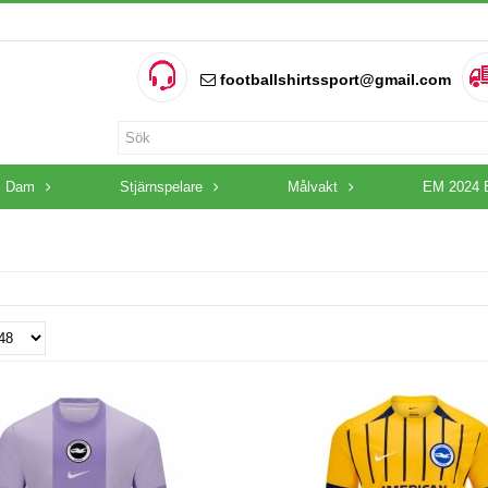
footballshirtssport@gmail.com
Dam
Stjärnspelare
Målvakt
EM 2024 