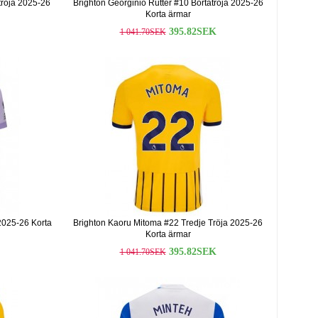
röja 2025-26
Brighton Georginio Rutter #10 Bortatröja 2025-26
Korta ärmar
395.82SEK
1 041.70SEK
2025-26 Korta
Brighton Kaoru Mitoma #22 Tredje Tröja 2025-26
Korta ärmar
395.82SEK
1 041.70SEK