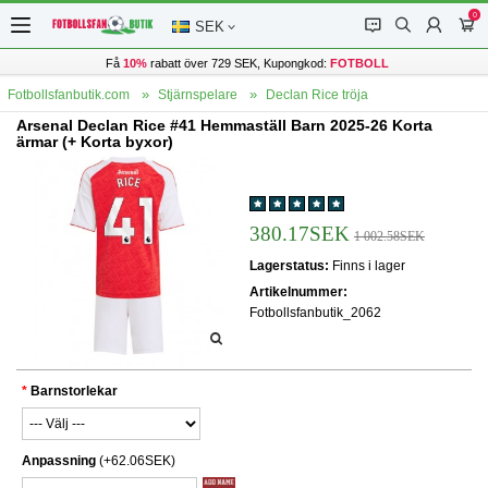
0
󰂱
󰂨
󰃳
󰃦
SEK
Få
10%
rabatt över 729 SEK, Kupongkod:
FOTBOLL
Fotbollsfanbutik.com
Stjärnspelare
Declan Rice tröja
Arsenal Declan Rice #41 Hemmaställ Barn 2025-26 Korta
ärmar (+ Korta byxor)
380.17SEK
1 002.58SEK
Lagerstatus:
Finns i lager
Artikelnummer:
Fotbollsfanbutik_2062
Barnstorlekar
Anpassning
(+62.06SEK)