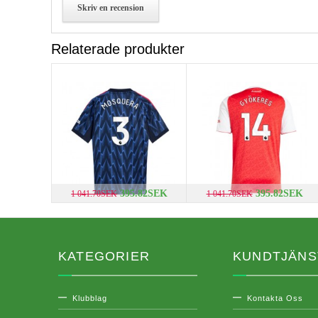
Skriv en recension
Relaterade produkter
395.82SEK
395.82SEK
1 041.70SEK
1 041.70SEK
KATEGORIER
KUNDTJÄNS
Klubblag
Kontakta Oss