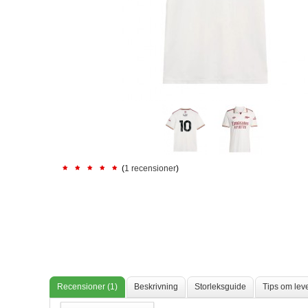
(
1 recensioner
)
Recensioner (1)
Beskrivning
Storleksguide
Tips om lev