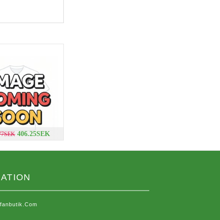
406.25SEK
.77SEK
ATION
sfanbutik.com