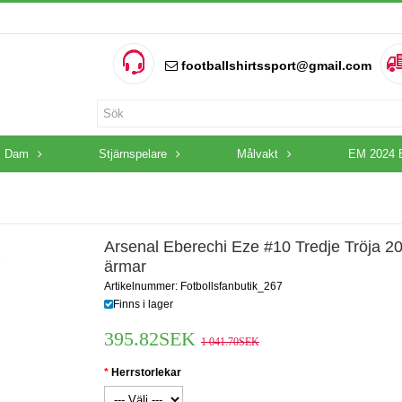
footballshirtssport@gmail.com
Dam
Stjärnspelare
Målvakt
EM 2024 
Arsenal Eberechi Eze #10 Tredje Tröja 2
ärmar
Artikelnummer: Fotbollsfanbutik_267
Finns i lager
395.82SEK
1 041.70SEK
Herrstorlekar