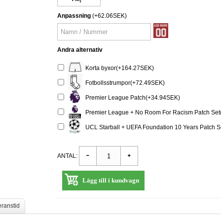
Anpassning
(+62.06SEK)
Andra alternativ
Korta byxor(+164.27SEK)
Fotbollsstrumpor(+72.49SEK)
Premier League Patch(+34.94SEK)
Premier League + No Room For Racism Patch Set
UCL Starball + UEFA Foundation 10 Years Patch 
ANTAL:
Lägg till i kundvagn
eranstid