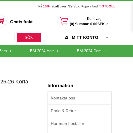
Få
10%
rabatt över 729 SEK, Kupongkod:
FOTBOLL
󰃦
Kundvagn
Gratis frakt
(0) Summa:
0.00SEK
MITT KONTO
SÖK
Barn
EM 2024 Herr
EM 2024 Dam
025-26 Korta
Information
Kontakta oss
Frakt & Retur
Hur man beställer