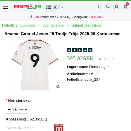
0
󰂱
󰂨
󰃳
󰃦
SEK
Få
10%
rabatt över 729 SEK, Kupongkod:
FOTBOLL
Fotbollsfanbutik.com
Stjärnspelare
Gabriel Jesus tröja
Arsenal Gabriel Jesus #9 Tredje Tröja 2025-26 Korta ärmar
395.82SEK
1 041.70SEK
Lagerstatus:
Finns i lager
Artikelnummer:
Fotbollsfanbutik_237
Herrstorlekar
Anpassning
(+62.06SEK)