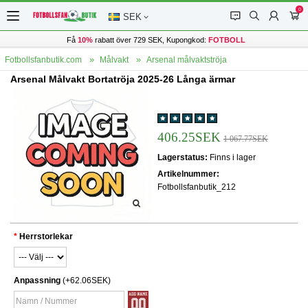
0
󰂱
󰂨
󰃳
󰃦
SEK
Få
10%
rabatt över 729 SEK, Kupongkod:
FOTBOLL
Fotbollsfanbutik.com
Målvakt
Arsenal målvaktströja
Arsenal Målvakt Bortatröja 2025-26 Långa ärmar
406.25SEK
1 067.77SEK
Lagerstatus:
Finns i lager
Artikelnummer:
Fotbollsfanbutik_212
Herrstorlekar
Anpassning
(+62.06SEK)