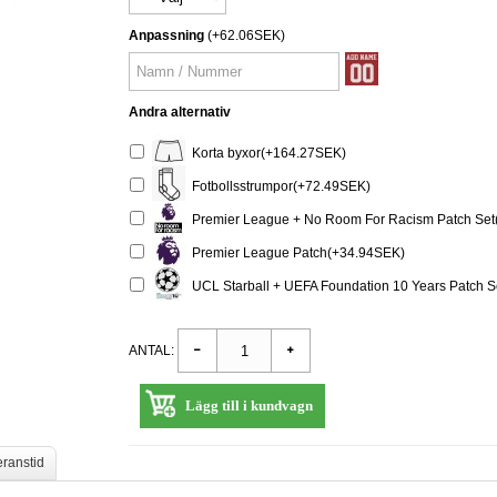
Anpassning
(+62.06SEK)
Andra alternativ
Korta byxor(+164.27SEK)
Fotbollsstrumpor(+72.49SEK)
Premier League + No Room For Racism Patch Set
Premier League Patch(+34.94SEK)
UCL Starball + UEFA Foundation 10 Years Patch 
ANTAL:
Lägg till i kundvagn
eranstid