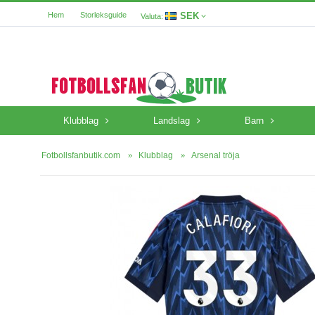
SEK
Hem
Storleksguide
Valuta:
Klubblag
Landslag
Barn
Fotbollsfanbutik.com
Klubblag
Arsenal tröja