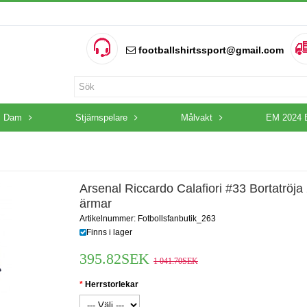
footballshirtssport@gmail.com
Dam
Stjärnspelare
Målvakt
EM 2024 
Arsenal Riccardo Calafiori #33 Bortatröja
ärmar
Artikelnummer: Fotbollsfanbutik_263
Finns i lager
395.82SEK
1 041.70SEK
Herrstorlekar