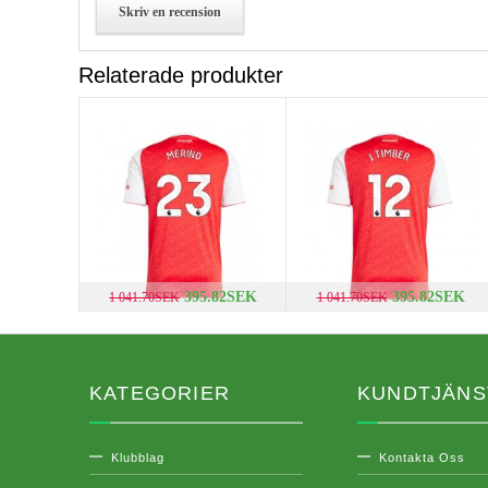
Skriv en recension
Relaterade produkter
395.82SEK
395.82SEK
1 041.70SEK
1 041.70SEK
KATEGORIER
KUNDTJÄNS
Klubblag
Kontakta Oss