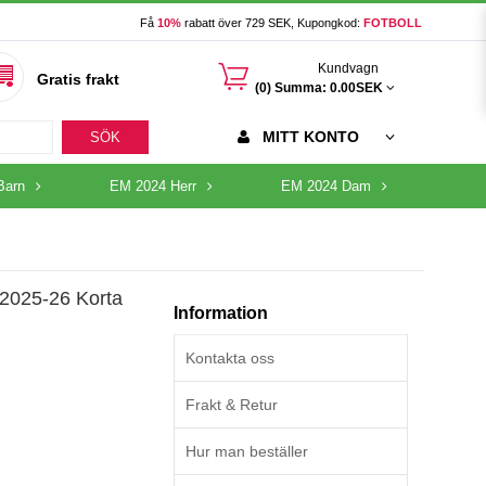
Få
10%
rabatt över 729 SEK, Kupongkod:
FOTBOLL
󰃦
Kundvagn
Gratis frakt
(0) Summa:
0.00SEK
MITT KONTO
SÖK
Barn
EM 2024 Herr
EM 2024 Dam
 2025-26 Korta
Information
Kontakta oss
Frakt & Retur
Hur man beställer