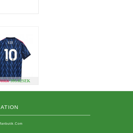
395.82SEK
.70SEK
ATION
sfanbutik.com