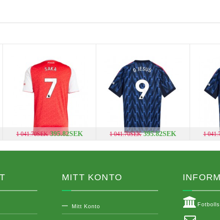
395.82SEK
395.82SEK
1 041.70SEK
1 041.70SEK
1 041
T
MITT KONTO
INFORM
Fotboll
Mitt Konto