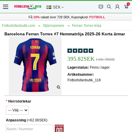
0
󰂱
󰂨
󰃳
󰃦
SEK
Få
10%
rabatt över 729 SEK, Kupongkod:
FOTBOLL
Fotbollsfanbutik.com
Stjärnspelare
Ferran Torres tröja
Barcelona Ferran Torres #7 Hemmatröja 2025-26 Korta ärmar
395.82SEK
1 041.70SEK
Lagerstatus:
Finns i lager
Artikelnummer:
Fotbollsfanbutik_118
Herrstorlekar
Anpassning
(+62.06SEK)