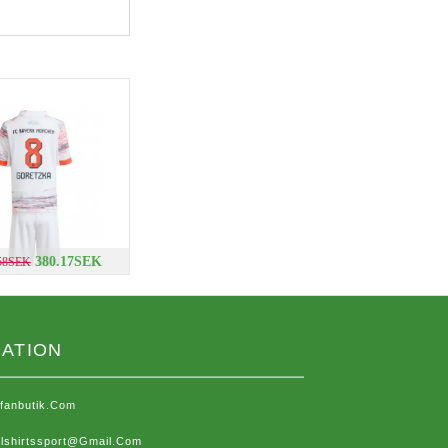
380.17SEK
.58SEK
ATION
sfanbutik.com
lshirtssport@gmail.com