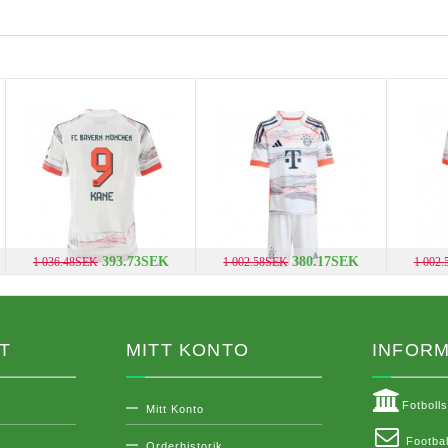
393.73SEK
380.17SEK
1 036.48SEK
1 002.58SEK
1 002
T
MITT KONTO
INFORM
Fotboll
Mitt Konto
Footbal
Orderhistorik