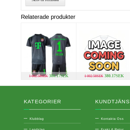
Skriv en recension
Relaterade produkter
380.17SEK
380.17SEK
1 002.58SEK
1 002.58SEK
KATEGORIER
KUNDTJÄNS
Klubblag
Kontakta Oss
Landslag
Frakt & Retur