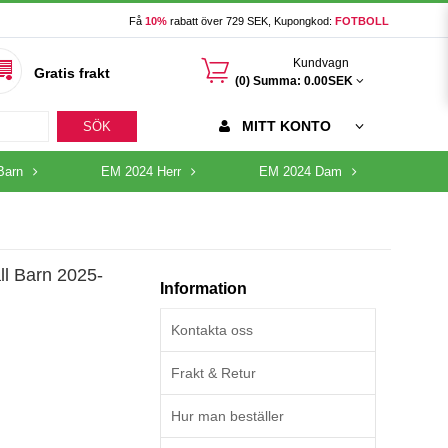
Få
10%
rabatt över 729 SEK, Kupongkod:
FOTBOLL
󰃦
Kundvagn
Gratis frakt
(0) Summa:
0.00SEK
MITT KONTO
SÖK
Barn
EM 2024 Herr
EM 2024 Dam
l Barn 2025-
Information
Kontakta oss
Frakt & Retur
Hur man beställer