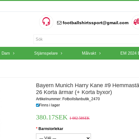
footballshirtssport@gmail.com
Dam
Stjärnspelare
Målvakt
EM 2024 
Bayern Munich Harry Kane #9 Hemmastäl
26 Korta ärmar (+ Korta byxor)
Artikelnummer: Fotbollsfanbutik_2470
Finns i lager
380.17SEK
1 002.58SEK
Barnstorlekar