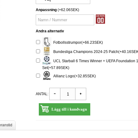
Anpassning
(+62.06SEK)
Andra alternativ
Fotbollsstrumpor(+66.23SEK)
Bundesliga Champions 2024-25 Patch(+40.16SEK
UCL Starball 6 Times Winner + UEFA Foundation 1
Set(+57.89SEK)
Allianz Logo(+32.85SEK)
ANTAL:
Lägg till i kundvagn
eranstid