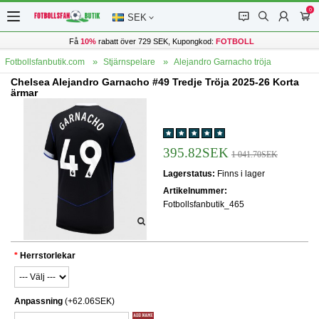
0
󰂱
󰂨
󰃳
󰃦
SEK
Få
10%
rabatt över 729 SEK, Kupongkod:
FOTBOLL
Fotbollsfanbutik.com
Stjärnspelare
Alejandro Garnacho tröja
Chelsea Alejandro Garnacho #49 Tredje Tröja 2025-26 Korta
ärmar
395.82SEK
1 041.70SEK
Lagerstatus:
Finns i lager
Artikelnummer:
Fotbollsfanbutik_465
Herrstorlekar
Anpassning
(+62.06SEK)