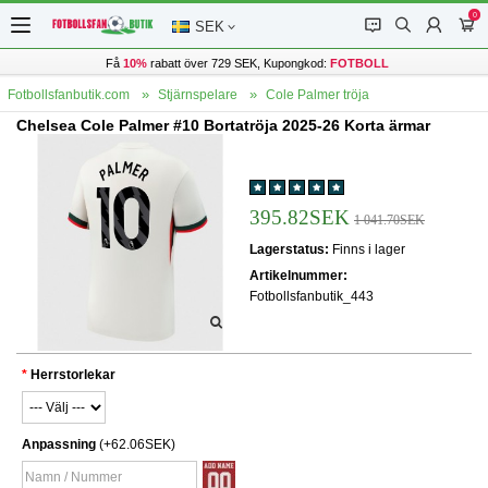
0
󰂱
󰂨
󰃳
󰃦
SEK
Få
10%
rabatt över 729 SEK, Kupongkod:
FOTBOLL
Fotbollsfanbutik.com
Stjärnspelare
Cole Palmer tröja
Chelsea Cole Palmer #10 Bortatröja 2025-26 Korta ärmar
395.82SEK
1 041.70SEK
Lagerstatus:
Finns i lager
Artikelnummer:
Fotbollsfanbutik_443
Herrstorlekar
Anpassning
(+62.06SEK)