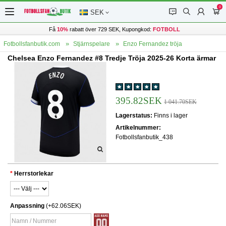
0
󰂱
󰂨
󰃳
󰃦
SEK
Få
10%
rabatt över 729 SEK, Kupongkod:
FOTBOLL
Fotbollsfanbutik.com
Stjärnspelare
Enzo Fernandez tröja
Chelsea Enzo Fernandez #8 Tredje Tröja 2025-26 Korta ärmar
395.82SEK
1 041.70SEK
Lagerstatus:
Finns i lager
Artikelnummer:
Fotbollsfanbutik_438
Herrstorlekar
Anpassning
(+62.06SEK)