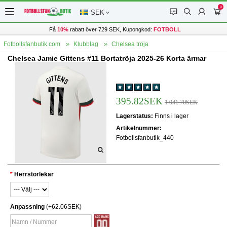
0
󰂱
󰂨
󰃳
󰃦
SEK
Få
10%
rabatt över 729 SEK, Kupongkod:
FOTBOLL
Fotbollsfanbutik.com
Klubblag
Chelsea tröja
Chelsea Jamie Gittens #11 Bortatröja 2025-26 Korta ärmar
395.82SEK
1 041.70SEK
Lagerstatus:
Finns i lager
Artikelnummer:
Fotbollsfanbutik_440
Herrstorlekar
Anpassning
(+62.06SEK)