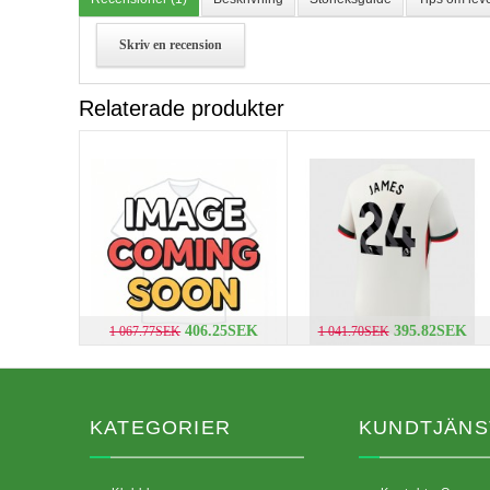
Skriv en recension
Relaterade produkter
406.25SEK
395.82SEK
1 067.77SEK
1 041.70SEK
KATEGORIER
KUNDTJÄNS