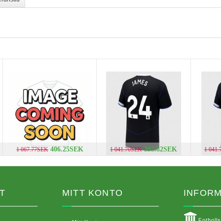
406.25SEK
395.82SEK
1 067.77SEK
1 041.70SEK
1 041
T
MITT KONTO
INFORM
Fotboll