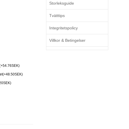
Storleksguide
Tvätttips
Integritetspolicy
Villkor & Betingelser
(+54.76SEK)
Set(+48.50SEK)
.20SEK)