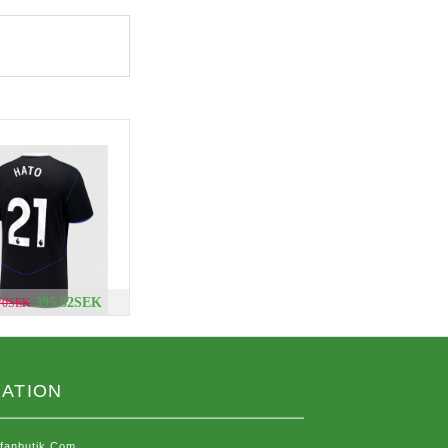
395.82SEK
.70SEK
ATION
sfanbutik.com