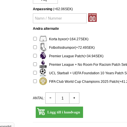
Anpassning
(+62.06SEK)
Andra alternativ
Korta byxor(+164.27SEK)
Fotbollsstrumpor(+72.49SEK)
Premier League Patch(+34.94SEK)
Premier League + No Room For Racism Patch Set
UCL Starball + UEFA Foundation 10 Years Patch 
FIFA Club World Cup Champions 2025 Patch(+41
ANTAL:
Lägg till i kundvagn
eranstid