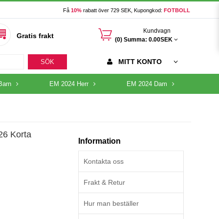
Få
10%
rabatt över 729 SEK, Kupongkod:
FOTBOLL
󰃦
Kundvagn
Gratis frakt
(0) Summa:
0.00SEK
MITT KONTO
SÖK
Barn
EM 2024 Herr
EM 2024 Dam
26 Korta
Information
Kontakta oss
Frakt & Retur
Hur man beställer