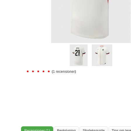
(
1 recensioner
)
Recensioner (1)
Beskrivning
Storleksguide
Tips om lev