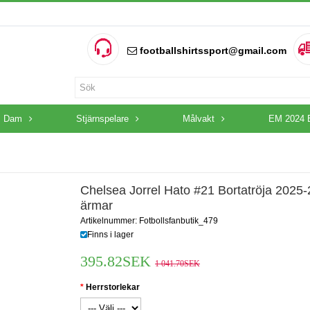
footballshirtssport@gmail.com
Dam
Stjärnspelare
Målvakt
EM 2024 
Chelsea Jorrel Hato #21 Bortatröja 2025-
ärmar
Artikelnummer: Fotbollsfanbutik_479
Finns i lager
395.82SEK
1 041.70SEK
Herrstorlekar