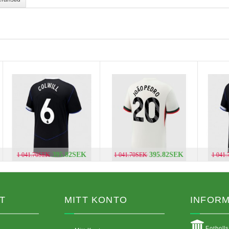
395.82SEK
395.82SEK
1 041.70SEK
1 041.70SEK
1 041
T
MITT KONTO
INFORM
Fotboll