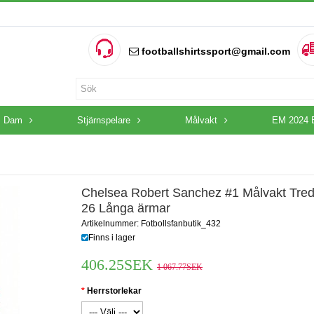
footballshirtssport@gmail.com
Dam
Stjärnspelare
Målvakt
EM 2024 
Chelsea Robert Sanchez #1 Målvakt Tred
26 Långa ärmar
Artikelnummer: Fotbollsfanbutik_432
Finns i lager
406.25SEK
1 067.77SEK
Herrstorlekar