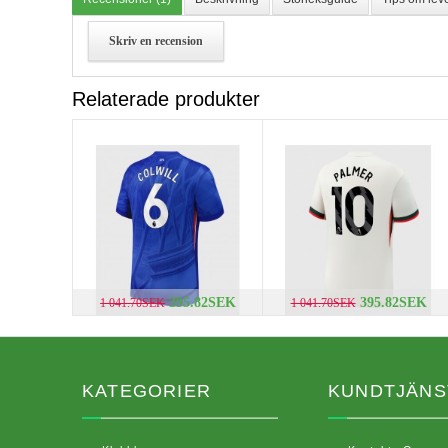
Skriv en recension
Relaterade produkter
395.82SEK
395.82SEK
1 041.70SEK
1 041.70SEK
KATEGORIER
KUNDTJÄNS