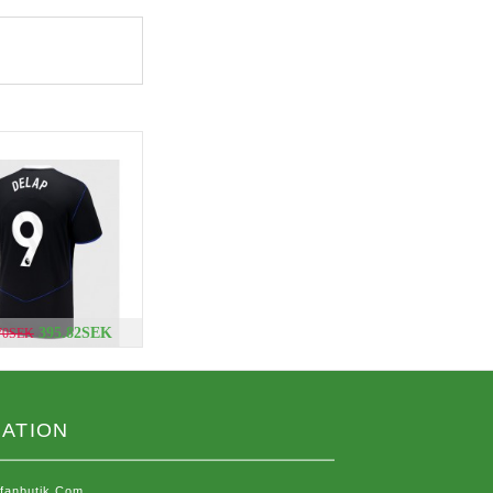
395.82SEK
.70SEK
ATION
sfanbutik.com