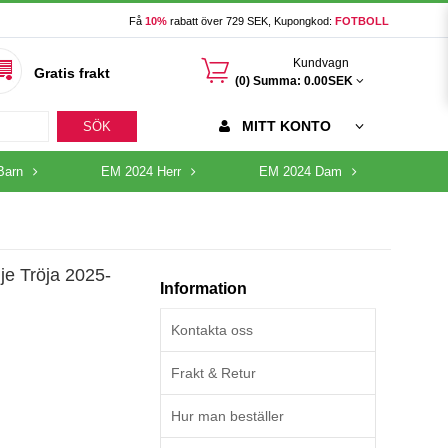
Få
10%
rabatt över 729 SEK, Kupongkod:
FOTBOLL
󰃦
Kundvagn
Gratis frakt
(0) Summa:
0.00SEK
MITT KONTO
SÖK
Barn
EM 2024 Herr
EM 2024 Dam
je Tröja 2025-
Information
Kontakta oss
Frakt & Retur
Hur man beställer