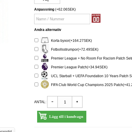
Anpassning
(+62.06SEK)
Andra alternativ
Korta byxor(+164.27SEK)
Fotbollsstrumpor(+72.49SEK)
Premier League + No Room For Racism Patch Set
Premier League Patch(+34.94SEK)
UCL Starball + UEFA Foundation 10 Years Patch 
FIFA Club World Cup Champions 2025 Patch(+41
ANTAL:
Lägg till i kundvagn
eranstid