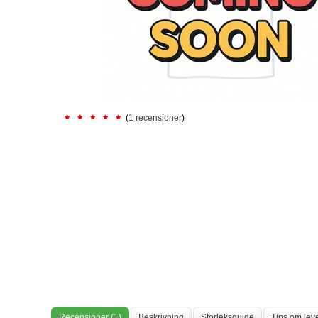
(
1 recensioner
)
Recensioner (1)
Beskrivning
Storleksguide
Tips om lev