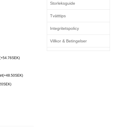
Storleksguide
Tvätttips
Integritetspolicy
Villkor & Betingelser
(+54.76SEK)
Set(+48.50SEK)
.20SEK)