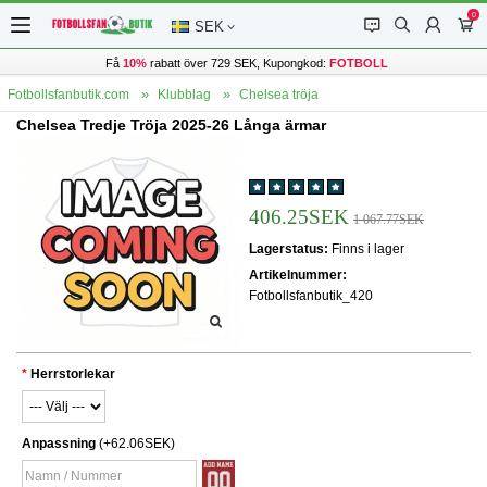
0
󰂱
󰂨
󰃳
󰃦
SEK
Få
10%
rabatt över 729 SEK, Kupongkod:
FOTBOLL
Fotbollsfanbutik.com
Klubblag
Chelsea tröja
Chelsea Tredje Tröja 2025-26 Långa ärmar
406.25SEK
1 067.77SEK
Lagerstatus:
Finns i lager
Artikelnummer:
Fotbollsfanbutik_420
Herrstorlekar
Anpassning
(+62.06SEK)