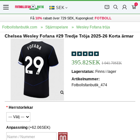
0
󰂱
󰂨
󰃳
󰃦
SEK
Få
10%
rabatt över 729 SEK, Kupongkod:
FOTBOLL
Fotbollsfanbutik.com
Stjärnspelare
Wesley Fofana tröja
Chelsea Wesley Fofana #29 Tredje Tröja 2025-26 Korta ärmar
395.82SEK
1 041.70SEK
Lagerstatus:
Finns i lager
Artikelnummer:
Fotbollsfanbutik_474
Herrstorlekar
Anpassning
(+62.06SEK)