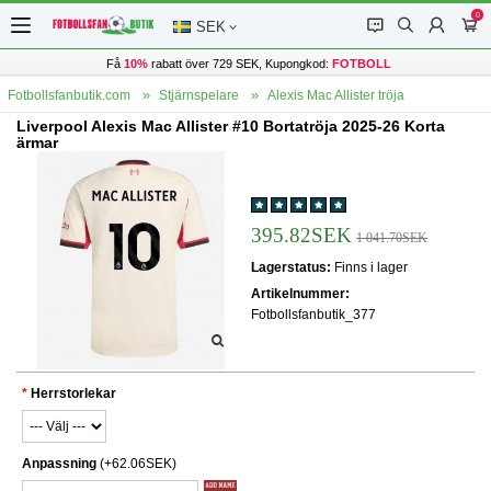
0
󰂱
󰂨
󰃳
󰃦
SEK
Få
10%
rabatt över 729 SEK, Kupongkod:
FOTBOLL
Fotbollsfanbutik.com
Stjärnspelare
Alexis Mac Allister tröja
Liverpool Alexis Mac Allister #10 Bortatröja 2025-26 Korta
ärmar
395.82SEK
1 041.70SEK
Lagerstatus:
Finns i lager
Artikelnummer:
Fotbollsfanbutik_377
Herrstorlekar
Anpassning
(+62.06SEK)