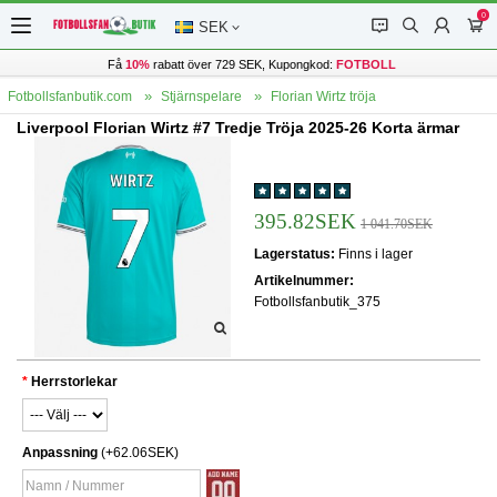
0
󰂱
󰂨
󰃳
󰃦
SEK
Få
10%
rabatt över 729 SEK, Kupongkod:
FOTBOLL
Fotbollsfanbutik.com
Stjärnspelare
Florian Wirtz tröja
Liverpool Florian Wirtz #7 Tredje Tröja 2025-26 Korta ärmar
395.82SEK
1 041.70SEK
Lagerstatus:
Finns i lager
Artikelnummer:
Fotbollsfanbutik_375
Herrstorlekar
Anpassning
(+62.06SEK)