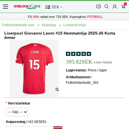
0
󰂱
󰂨
󰃳
󰃦
SEK
Få
10%
rabatt över 729 SEK, Kupongkod:
FOTBOLL
Fotbollsfanbutik.com
Klubblag
Liverpool tröja
Liverpool Giovanni Leoni #15 Hemmatröja 2025-26 Korta
ärmar
395.82SEK
1 041.70SEK
Lagerstatus:
Finns i lager
Artikelnummer:
Fotbollsfanbutik_391
Herrstorlekar
Anpassning
(+62.06SEK)