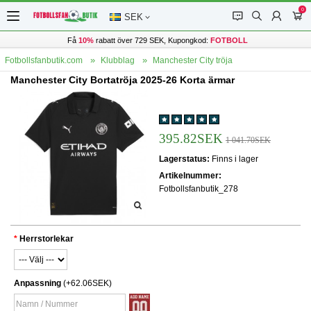
0
󰂱
󰂨
󰃳
󰃦
SEK
Få
10%
rabatt över 729 SEK, Kupongkod:
FOTBOLL
Fotbollsfanbutik.com
Klubblag
Manchester City tröja
Manchester City Bortatröja 2025-26 Korta ärmar
395.82SEK
1 041.70SEK
Lagerstatus:
Finns i lager
Artikelnummer:
Fotbollsfanbutik_278
Herrstorlekar
Anpassning
(+62.06SEK)