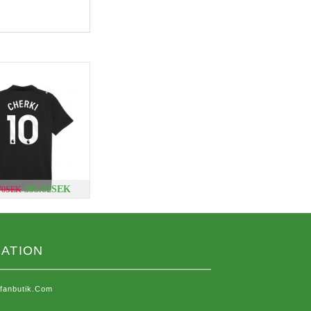
395.82SEK
.70SEK
ATION
sfanbutik.com