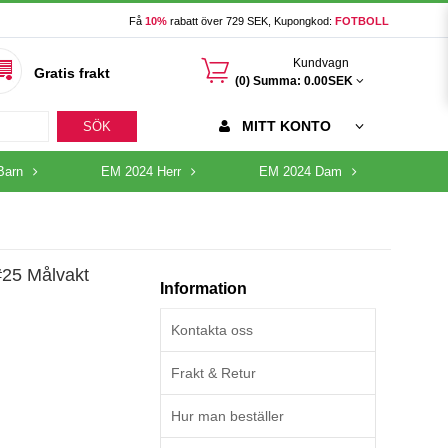
Få
10%
rabatt över 729 SEK, Kupongkod:
FOTBOLL
󰃦
Kundvagn
Gratis frakt
(0) Summa:
0.00SEK
MITT KONTO
SÖK
Barn
EM 2024 Herr
EM 2024 Dam
#25 Målvakt
Information
Kontakta oss
Frakt & Retur
Hur man beställer