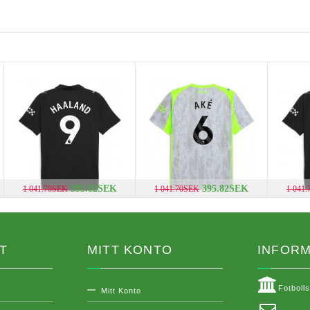
395.82SEK
395.82SEK
1 041.70SEK
1 041.70SEK
1 041
T
MITT KONTO
INFORM
Fotboll
Mitt Konto