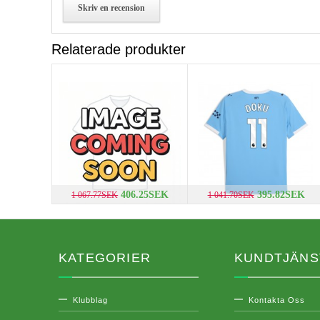
Skriv en recension
Relaterade produkter
406.25SEK
395.82SEK
1 067.77SEK
1 041.70SEK
KATEGORIER
KUNDTJÄNS
Klubblag
Kontakta Oss