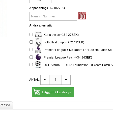
Anpassning
(+62.06SEK)
Andra alternativ
Korta byxor(+164.27SEK)
Fotbollsstrumpor(+72.49SEK)
Premier League + No Room For Racism Patch Set
Premier League Patch(+34.94SEK)
UCL Starball + UEFA Foundation 10 Years Patch 
ANTAL:
Lägg till i kundvagn
eranstid