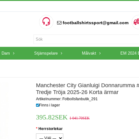
footballshirtssport@gmail.com
Dam
Stjärnspelare
Målvakt
EM 2024 
Manchester City Gianluigi Donnarumma 
Tredje Tröja 2025-26 Korta ärmar
Artikelnummer: Fotbollsfanbutik_291
Finns i lager
395.82SEK
1 041.70SEK
Herrstorlekar