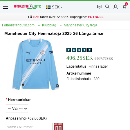
0
󰂱
󰂨
󰃳
󰃦
SEK
Få
10%
rabatt över 729 SEK, Kupongkod:
FOTBOLL
Fotbollsfanbutik.com
Klubblag
Manchester City tröja
Manchester City Hemmatröja 2025-26 Långa ärmar
406.25SEK
1 067.77SEK
Lagerstatus:
Finns i lager
Artikelnummer:
Fotbollsfanbutik_280
Herrstorlekar
Anpassning
(+62.06SEK)