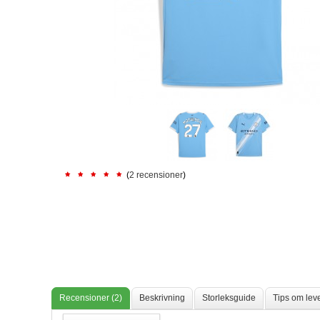
(
2 recensioner
)
Recensioner (2)
Beskrivning
Storleksguide
Tips om lev