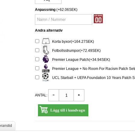
Anpassning
(+62.06SEK)
Andra alternativ
Korta byxor(+164.27SEK)
Fotbollsstrumpor(+72.49SEK)
Premier League Patch(+34.94SEK)
Premier League + No Room For Racism Patch Set
UCL Starball + UEFA Foundation 10 Years Patch 
ANTAL:
Lägg till i kundvagn
eranstid