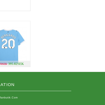
395.82SEK
.70SEK
ATION
sfanbutik.com