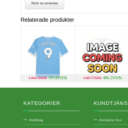
Skriv en recension
Relaterade produkter
395.82SEK
406.25SEK
1 041.70SEK
1 067.77SEK
KATEGORIER
KUNDTJÄNS
Klubblag
Kontakta Oss