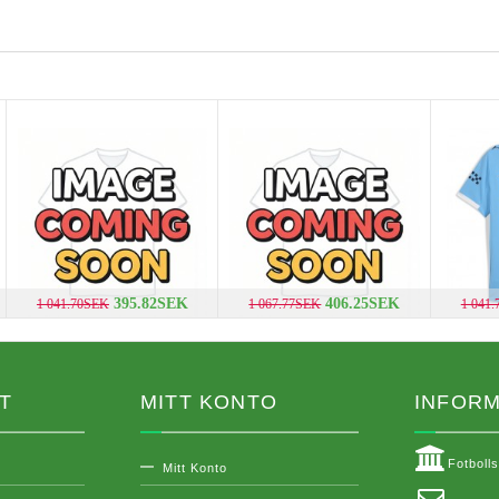
395.82SEK
406.25SEK
1 041.70SEK
1 067.77SEK
1 041
T
MITT KONTO
INFORM
Fotboll
Mitt Konto