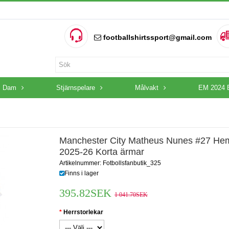
footballshirtssport@gmail.com
Dam
Stjärnspelare
Målvakt
EM 2024 
Manchester City Matheus Nunes #27 He
2025-26 Korta ärmar
Artikelnummer: Fotbollsfanbutik_325
Finns i lager
395.82SEK
1 041.70SEK
Herrstorlekar