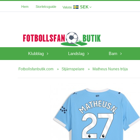
SEK
Hem
Storleksguide
Valuta:
Klubblag
Landslag
Barn
Fotbollsfanbutik.com
Stjärnspelare
Matheus Nunes tröja