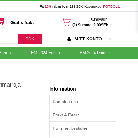
Få
10%
rabatt över 729 SEK, Kupongkod:
FOTBOLL
󰃦
Kundvagn
Gratis frakt
(0) Summa:
0.00SEK
MITT KONTO
SÖK
Barn
EM 2024 Herr
EM 2024 Dam
mmatröja
Information
Kontakta oss
Frakt & Retur
Hur man beställer