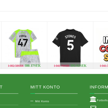
380.17SEK
395.82SEK
1 002.58SEK
1 041.70SEK
1 041
T
MITT KONTO
INFORM
Fotboll
Mitt Konto