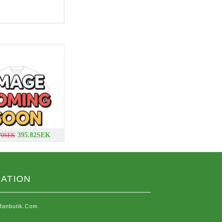
395.82SEK
.70SEK
ATION
sfanbutik.com