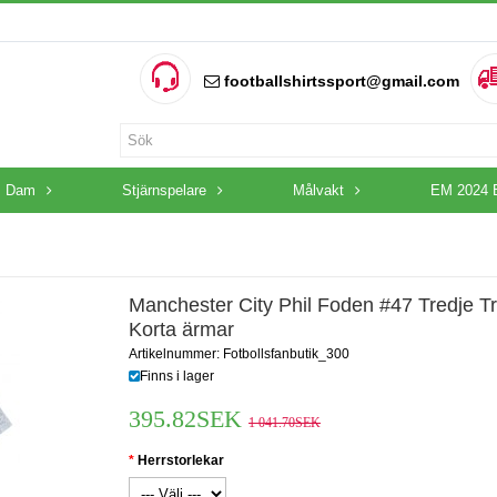
footballshirtssport@gmail.com
Dam
Stjärnspelare
Målvakt
EM 2024 
Manchester City Phil Foden #47 Tredje T
Korta ärmar
Artikelnummer: Fotbollsfanbutik_300
Finns i lager
395.82SEK
1 041.70SEK
Herrstorlekar