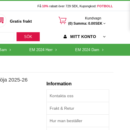
Få
10%
rabatt över 729 SEK, Kupongkod:
FOTBOLL
󰃦
Kundvagn
Gratis frakt
(0) Summa:
0.00SEK
MITT KONTO
SÖK
Barn
EM 2024 Herr
EM 2024 Dam
röja 2025-26
Information
Kontakta oss
Frakt & Retur
Hur man beställer