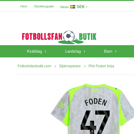
SEK
Hem
Storleksguide
Valuta:
Klubblag
Landslag
Barn
Fotbollsfanbutik.com
Stjärnspelare
Phil Foden tröja