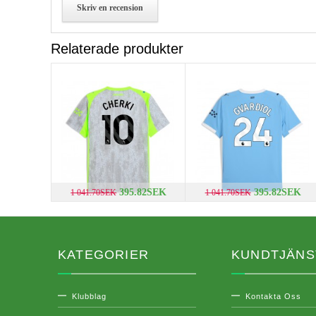
Skriv en recension
Relaterade produkter
395.82SEK
395.82SEK
1 041.70SEK
1 041.70SEK
KATEGORIER
KUNDTJÄNS
Klubblag
Kontakta Oss