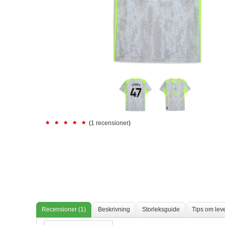
(
1 recensioner
)
Recensioner (1)
Beskrivning
Storleksguide
Tips om lev