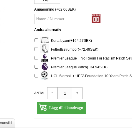
Anpassning
(+62.06SEK)
Andra alternativ
Korta byxor(+164.27SEK)
Fotbollsstrumpor(+72.49SEK)
Premier League + No Room For Racism Patch Set
Premier League Patch(+34.94SEK)
UCL Starball + UEFA Foundation 10 Years Patch 
ANTAL:
Lägg till i kundvagn
eranstid