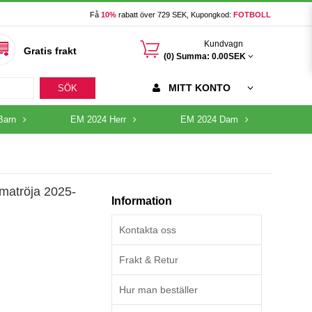
Få
10%
rabatt över 729 SEK, Kupongkod:
FOTBOLL
󰃦
Kundvagn
Gratis frakt
(0) Summa:
0.00SEK
MITT KONTO
SÖK
Barn
EM 2024 Herr
EM 2024 Dam
matröja 2025-
Information
Kontakta oss
Frakt & Retur
Hur man beställer