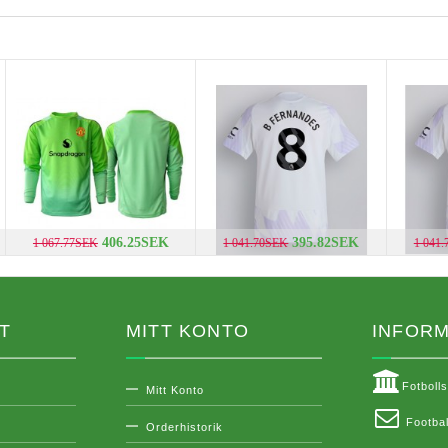
406.25SEK
395.82SEK
1 067.77SEK
1 041.70SEK
1 041
T
MITT KONTO
INFORM
Fotboll
Mitt Konto
Footbal
Orderhistorik