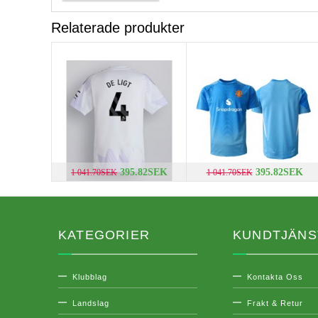
Relaterade produkter
395.82SEK
395.82SEK
1 041.70SEK
1 041.70SEK
KATEGORIER
KUNDTJÄNS
Klubblag
Kontakta Oss
Landslag
Frakt & Retur