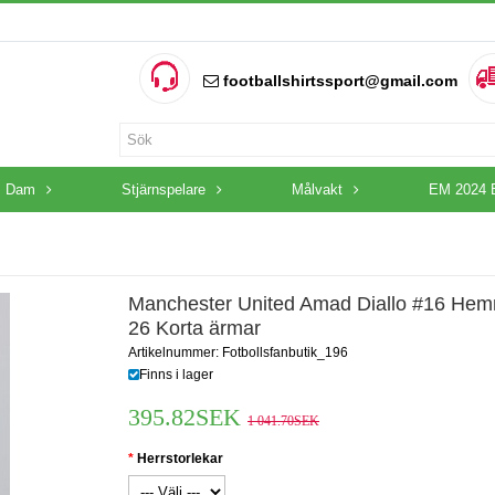
footballshirtssport@gmail.com
Dam
Stjärnspelare
Målvakt
EM 2024 
Manchester United Amad Diallo #16 Hem
26 Korta ärmar
Artikelnummer: Fotbollsfanbutik_196
Finns i lager
395.82SEK
1 041.70SEK
Herrstorlekar