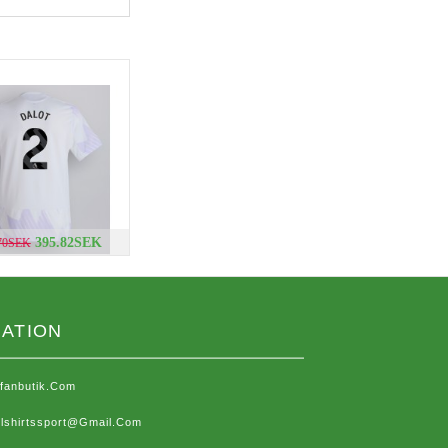
395.82SEK
.70SEK
ATION
sfanbutik.com
lshirtssport@gmail.com