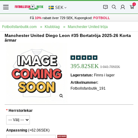
0
󰂱
󰂨
󰃳
󰃦
SEK
Få
10%
rabatt över 729 SEK, Kupongkod:
FOTBOLL
Fotbollsfanbutik.com
Klubblag
Manchester United tröja
Manchester United Diego Leon #35 Bortatröja 2025-26 Korta
ärmar
395.82SEK
1 041.70SEK
Lagerstatus:
Finns i lager
Artikelnummer:
Fotbollsfanbutik_191
Herrstorlekar
Anpassning
(+62.06SEK)