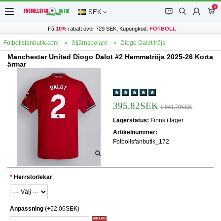
0
󰂱
󰂨
󰃳
󰃦
SEK
Få
10%
rabatt över 729 SEK, Kupongkod:
FOTBOLL
Fotbollsfanbutik.com
Stjärnspelare
Diogo Dalot tröja
Manchester United Diogo Dalot #2 Hemmatröja 2025-26 Korta
ärmar
395.82SEK
1 041.70SEK
Lagerstatus:
Finns i lager
Artikelnummer:
Fotbollsfanbutik_172
Herrstorlekar
Anpassning
(+62.06SEK)