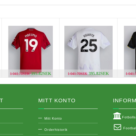
395.82SEK
395.82SEK
1 041.70SEK
1 041.70SEK
1 041
T
MITT KONTO
INFORM
Fotboll
Mitt Konto
Footbal
Orderhistorik