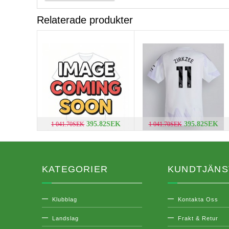
Relaterade produkter
395.82SEK
395.82SEK
1 041.70SEK
1 041.70SEK
KATEGORIER
KUNDTJÄNS
Klubblag
Kontakta Oss
Landslag
Frakt & Retur