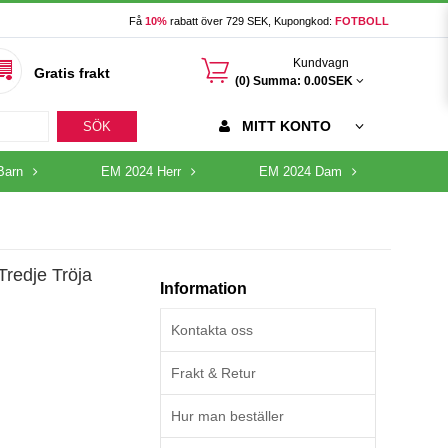
Få
10%
rabatt över 729 SEK, Kupongkod:
FOTBOLL
󰃦
Kundvagn
Gratis frakt
(0) Summa:
0.00SEK
MITT KONTO
SÖK
Barn
EM 2024 Herr
EM 2024 Dam
Tredje Tröja
Information
Kontakta oss
Frakt & Retur
Hur man beställer