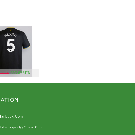
395.82SEK
.70SEK
ATION
sfanbutik.com
lshirtssport@gmail.com