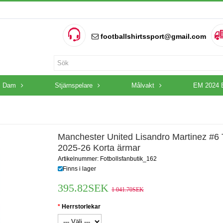
footballshirtssport@gmail.com
Dam
Stjärnspelare
Målvakt
EM 2024 
Manchester United Lisandro Martinez #6 
2025-26 Korta ärmar
Artikelnummer: Fotbollsfanbutik_162
Finns i lager
395.82SEK
1 041.70SEK
Herrstorlekar