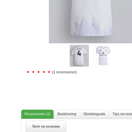
(
1 recensioner
)
Recensioner (1)
Beskrivning
Storleksguide
Tips om lev
Skriv en recension