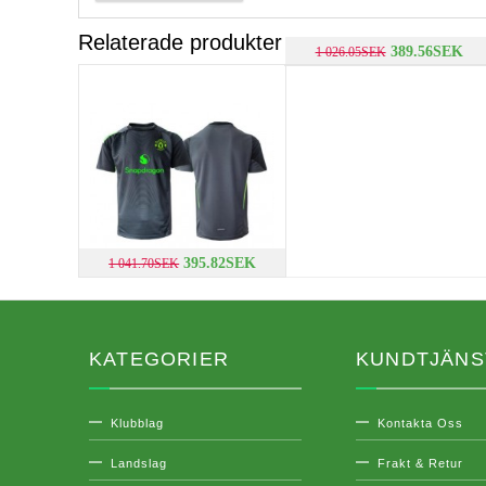
Relaterade produkter
389.56SEK
1 026.05SEK
395.82SEK
1 041.70SEK
KATEGORIER
KUNDTJÄNS
Klubblag
Kontakta Oss
Landslag
Frakt & Retur