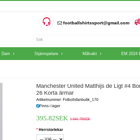
footballshirtssport@gmail.com
Dam
Stjärnspelare
Målvakt
EM 2024 
Manchester United Matthijs de Ligt #4 Bor
26 Korta ärmar
Artikelnummer: Fotbollsfanbutik_170
Finns i lager
395.82SEK
1 041.70SEK
Herrstorlekar