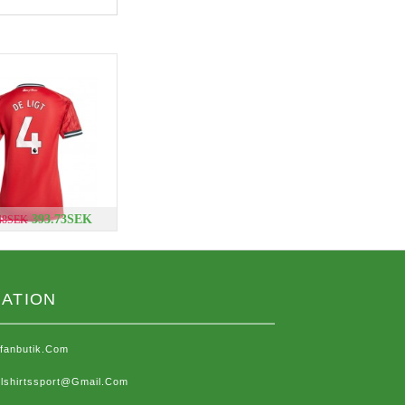
393.73SEK
.48SEK
ATION
sfanbutik.com
lshirtssport@gmail.com