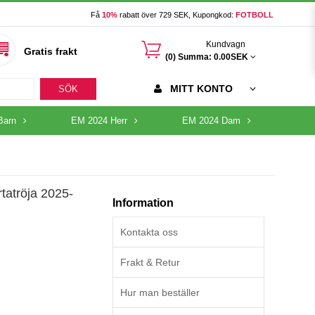
Få
10%
rabatt över 729 SEK, Kupongkod:
FOTBOLL
󰃦
Kundvagn
Gratis frakt
(0) Summa:
0.00SEK
MITT KONTO
SÖK
Barn
EM 2024 Herr
EM 2024 Dam
tatröja 2025-
Information
Kontakta oss
Frakt & Retur
Hur man beställer