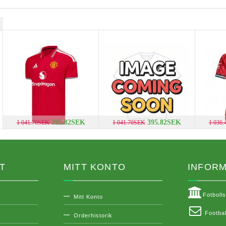
395.82SEK
395.82SEK
1 041.70SEK
1 041.70SEK
1 036
T
MITT KONTO
INFORM
Fotboll
Mitt Konto
Footbal
Orderhistorik