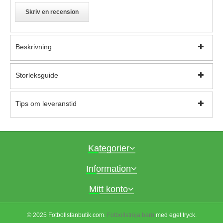
Skriv en recension
Beskrivning
Storleksguide
Tips om leveranstid
Kategorier
Information
Mitt konto
© 2025 Fotbollsfanbutik.com.
Fotbollströja barn
med eget tryck.