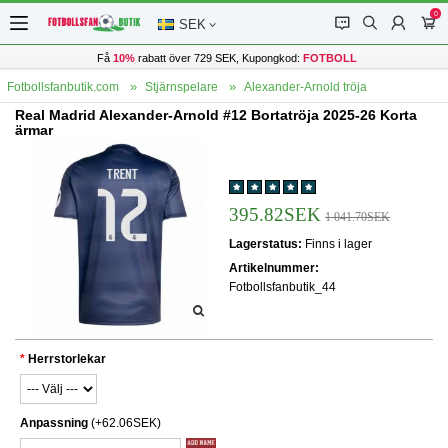
0
󰂱
󰂨
󰃳
󰃦
SEK
Få
10%
rabatt över 729 SEK, Kupongkod:
FOTBOLL
Fotbollsfanbutik.com
Stjärnspelare
Alexander-Arnold tröja
Real Madrid Alexander-Arnold #12 Bortatröja 2025-26 Korta
ärmar
395.82SEK
1 041.70SEK
Lagerstatus:
Finns i lager
Artikelnummer:
Fotbollsfanbutik_44
Herrstorlekar
Anpassning
(+62.06SEK)