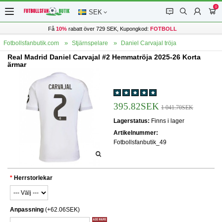
0
󰂱
󰂨
󰃳
󰃦
SEK
Få
10%
rabatt över 729 SEK, Kupongkod:
FOTBOLL
Fotbollsfanbutik.com
Stjärnspelare
Daniel Carvajal tröja
Real Madrid Daniel Carvajal #2 Hemmatröja 2025-26 Korta
ärmar
395.82SEK
1 041.70SEK
Lagerstatus:
Finns i lager
Artikelnummer:
Fotbollsfanbutik_49
Herrstorlekar
Anpassning
(+62.06SEK)